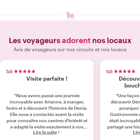
Les voyageurs
adorent
nos locaux
Avis de voyageurs sur nos circuits et nos locaux
5.0
5.0
Visite parfaite !
Découvr
bouch
"Nous avons passé une journée
"Une façon
incroyable avec Arianne, à manger,
découvrir Dé
boire et à découvrir l'histoire de Denía.
pourquoi c
Elle nous a contactés avant la visite
Gastronomie d
pour connaître nos centres d'intérêt et
était incroya
a adapté la visite exactement à nos
partagé une his
Lire la suite
Lir
goûts. En tant qu'excellente guide,
et entreti
nous avions l'impression de passer la
merveilleuse