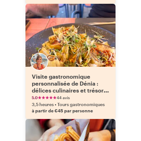
Visite gastronomique
personnalisée de Dénia :
délices culinaires et trésors
cachés
5.0
44 avis
3,5 heures
•
Tours gastronomiques
à partir de €45 par personne