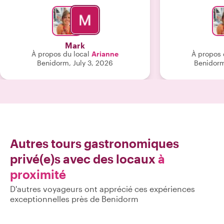
journée avec une vieille amie. Pour
propriétaires 
vraiment découvrir Denía, faites cette
avons visités. 
visite !"
nourriture déli
semblait authe
Mark
vivement cette 
À propos du local
Arianne
À propos 
visitent
Benidorm, July 3, 2026
Benidorm
Autres tours gastronomiques
privé(e)s avec des locaux
à
proximité
D'autres voyageurs ont apprécié ces expériences
exceptionnelles près de Benidorm