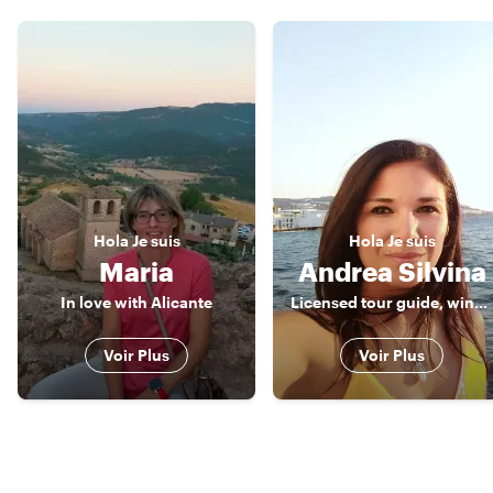
Hola
Je suis
Hola
Je suis
Maria
Andrea Silvina
In love with Alicante
Licensed tour guide, wine lover & foodie
Voir Plus
Voir Plus