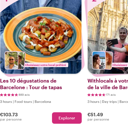
Choisissez votre local préféré
Choisissez 
Les 10 dégustations de
Withlocals à votr
Barcelone : Tour de tapas
de la ville de Ba
889 avis
171 avis
3 hours
|
Food tours
|
Barcelona
3 hours
|
Day trips
|
Barc
€103.73
€51.49
Explorer
par personne
par personne