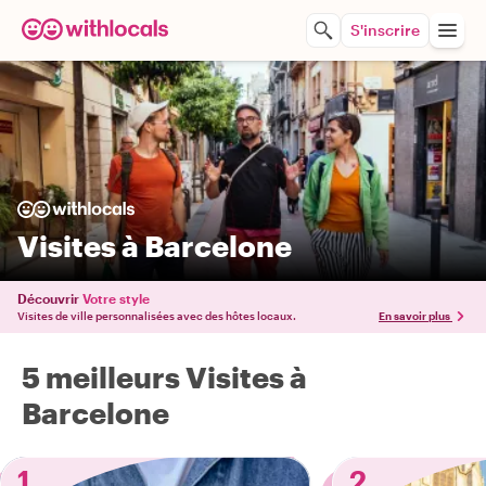
S'inscrire
Visites à Barcelone
Découvrir
Votre style
Visites de ville personnalisées avec des hôtes locaux.
En savoir plus
5 meilleurs Visites à
Barcelone
1
2