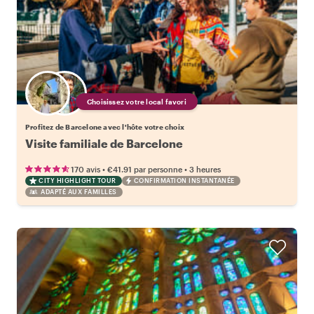
Choisissez votre local favori
Profitez de Barcelone avec l'hôte votre choix
Visite familiale de Barcelone
•
•
170 avis
€41.91
par personne
3 heures
CITY HIGHLIGHT TOUR
CONFIRMATION INSTANTANÉE
ADAPTÉ AUX FAMILLES