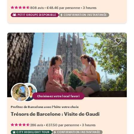
•
•
808 avis
€48.46
par personne
3 heures
PETIT GROUPE DISPONIBLE
CONFIRMATION INSTANTANÉE
Choisissez votre local favori
Profitez de Barcelone avec l'hôte votre choix
Trésors de Barcelone : Visite de Gaudi
•
•
286 avis
€37.50
par personne
3 heures
CITY HIGHLIGHT TOUR
CONFIRMATION INSTANTANÉE