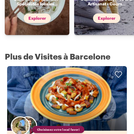
Spécialités locales
...
Artisanat • Cours
...
Explorer
Explorer
Plus de Visites à Barcelone
Choisissez votre local favori