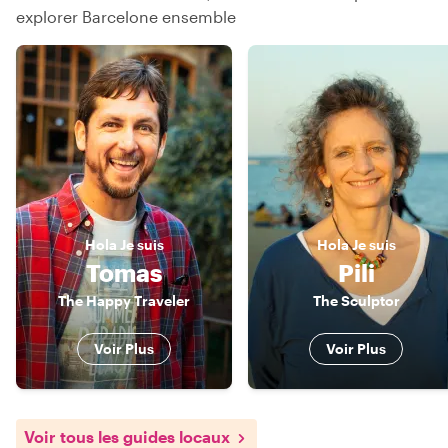
explorer Barcelone ensemble
Hola
Je suis
Hola
Je suis
Tomas
Pili
The Happy Traveler
The Sculptor
Voir Plus
Voir Plus
Voir tous les guides locaux