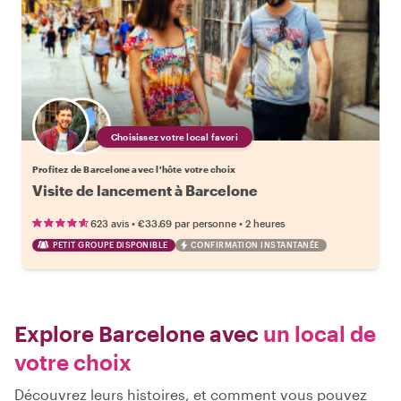
Choisissez votre local favori
Profitez de Barcelone avec l'hôte votre choix
Visite de lancement à Barcelone
•
•
623 avis
€33.69
par personne
2 heures
PETIT GROUPE DISPONIBLE
CONFIRMATION INSTANTANÉE
Explore Barcelone avec
un local de
votre choix
Découvrez leurs histoires, et comment vous pouvez