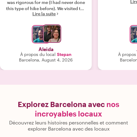
Lir
was rigorous for me (I had never done
this type of hike before). We visited the
Lire la suite
San Gil cave and the sanctuary. It was
wonderful to get out of the city. We
would certainly do another excursion
with him again."
Aleida
À propos du local
Stepan
À propos 
Barcelona, August 4, 2026
Barcelon
Explorez Barcelona avec
nos
incroyables locaux
Découvrez leurs histoires personnelles et comment
explorer Barcelona avec des locaux