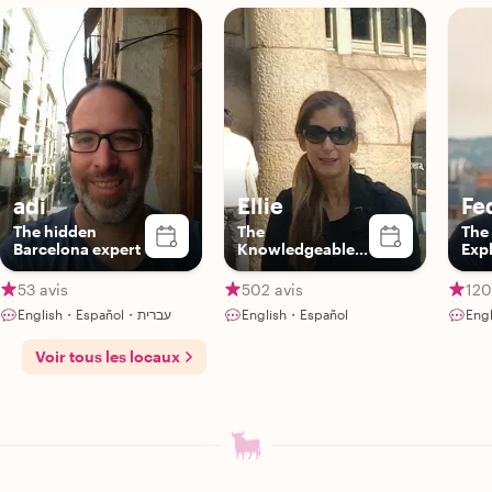
adi
Ellie
Fe
The hidden
The
The
Barcelona expert
Knowledgeable
Exp
Guide
53 avis
502 avis
120
English・Español・עברית
English・Español
Eng
Voir tous les locaux