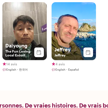
Daiyoung
Jeffrey
The Fun Loving
Local Escort
Jeffrey
14 avis
4 avis
English・한국어
English・Español
rsonnes. De vraies histoires. De vrais 