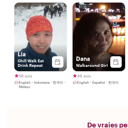
Lia
Dana
Chill Walk Eat
Drink Repeat
Walkaround Girl
58 avis
46 avis
English・Indonesia・한국어・
English・Español・한국어
Melayu
De vraies pe