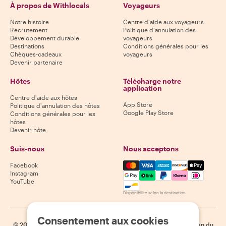
À propos de Withlocals
Voyageurs
Notre histoire
Centre d'aide aux voyageurs
Recrutement
Politique d'annulation des
Développement durable
voyageurs
Destinations
Conditions générales pour les
Chèques-cadeaux
voyageurs
Devenir partenaire
Hôtes
Télécharge notre
application
Centre d'aide aux hôtes
App Store
Politique d'annulation des hôtes
Google Play Store
Conditions générales pour les
hôtes
Devenir hôte
Suis-nous
Nous acceptons
Mastercard, Visa, Amex, Di
Facebook
Instagram
YouTube
Disponibilité selon la destination
Consentement aux cookies
©
2026
Withlocals.com
|
Politique de confidentialité
|
Cookies
|
Plan du