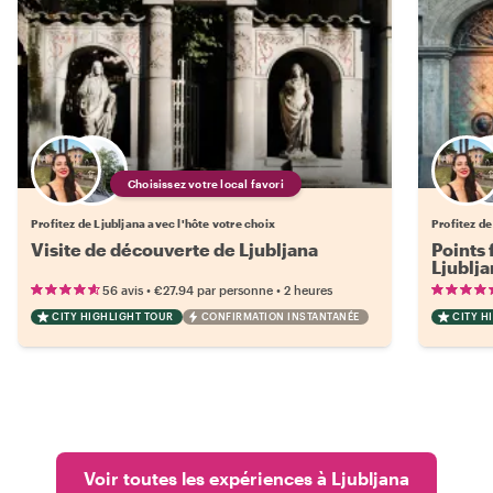
Choisissez votre local favori
Profitez de Ljubljana avec l'hôte votre choix
Profitez de
Visite de découverte de Ljubljana
Points 
Ljublja
•
•
56 avis
€27.94
par personne
2 heures
CITY HIGHLIGHT TOUR
CONFIRMATION INSTANTANÉE
CITY H
Voir toutes les expériences à Ljubljana