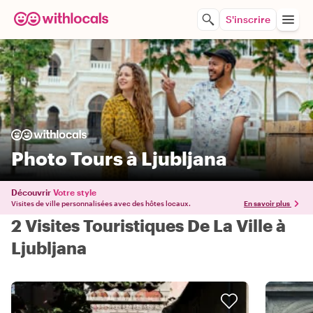
S'inscrire
Photo Tours à Ljubljana
Découvrir
Votre style
Visites de ville personnalisées avec des hôtes locaux.
En savoir plus
2 Visites Touristiques De La Ville à
Ljubljana