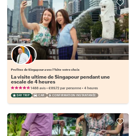
Choisissez votre local favori
Profitez de Singapour avec l'hôte votre choix
La visite ultime de Singapour pendant une
escale de 4 heures
•
•
1488 avis
€89.72
par personne
4 heures
DAY TRIP
CAR
CONFIRMATION INSTANTANÉE