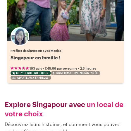
Profitez de Singapour avec Monica
Singapour en famille !
•
•
193 avis
€45.88
par personne
2.5 heures
CITY HIGHLIGHT TOUR
CONFIRMATION INSTANTANÉE
ADAPTÉ AUX FAMILLES
Explore Singapour avec
un local de
votre choix
Découvrez leurs histoires, et comment vous pouvez