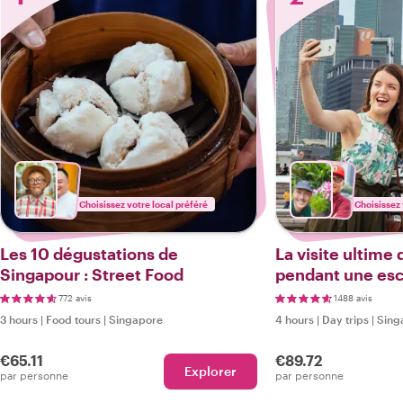
Choisissez votre local préféré
Choisissez 
Les 10 dégustations de
La visite ultime
Singapour : Street Food
pendant une esc
772 avis
1488 avis
3 hours
|
Food tours
|
Singapore
4 hours
|
Day trips
|
Sing
€65.11
€89.72
Explorer
par personne
par personne