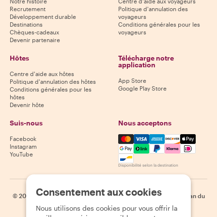
Notre histoire
Centre d'aide aux voyageurs
Recrutement
Politique d'annulation des
Développement durable
voyageurs
Destinations
Conditions générales pour les
Chèques-cadeaux
voyageurs
Devenir partenaire
Hôtes
Télécharge notre
application
Centre d'aide aux hôtes
App Store
Politique d'annulation des hôtes
Google Play Store
Conditions générales pour les
hôtes
Devenir hôte
Suis-nous
Nous acceptons
Mastercard, Visa, Amex, Di
Facebook
Instagram
YouTube
Disponibilité selon la destination
Consentement aux cookies
©
2026
Withlocals.com
|
Politique de confidentialité
|
Cookies
|
Plan du
site
Nous utilisons des cookies pour vous offrir la