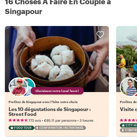
16 Choses À Faire En Couple à
Singapour
Choisissez votre local favori
Profitez de Singapour avec l'hôte votre choix
Profitez de
Les 10 dégustations de Singapour :
Visite 
Street Food
•
•
772 avis
€65.11
par personne
3 heures
CITY H
FOOD TOUR
CONFIRMATION INSTANTANÉE
CONFIR