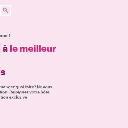
ous !
d à
le meilleur
ls
emandez quoi faire? Ne vous
nation. Rejoignez votre hôte
ction exclusive