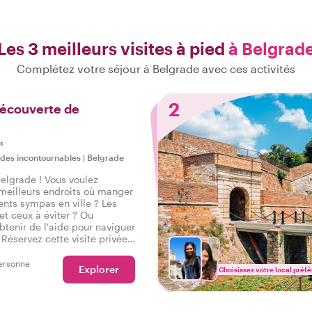
Les 3 meilleurs visites à pied
à Belgrad
Complétez votre séjour à Belgrade avec ces activités
2
découverte de
is
 des incontournables
|
Belgrade
elgrade ! Vous voulez
 meilleurs endroits où manger
nts sympas en ville ? Les
 et ceux à éviter ? Ou
tenir de l'aide pour naviguer
? Réservez cette visite privée
 et obtenez une introduction
elgrade pour bien commencer
ersonne
Explorer
Choisissez votre local préfé