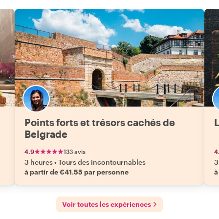
Points forts et trésors cachés de
Belgrade
4.9
133 avis
4
3 heures
•
Tours des incontournables
3
à partir de €41.55 par personne
à
Voir toutes les expériences