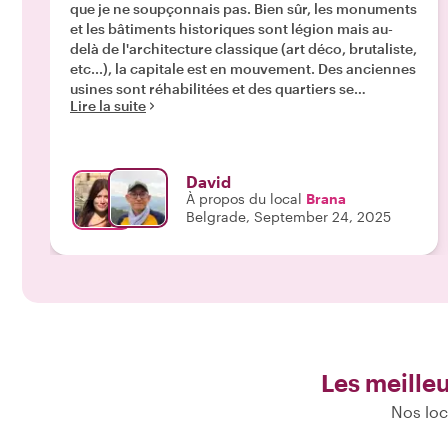
que je ne soupçonnais pas. Bien sûr, les monuments
et les bâtiments historiques sont légion mais au-
delà de l'architecture classique (art déco, brutaliste,
etc...), la capitale est en mouvement. Des anciennes
usines sont réhabilitées et des quartiers se
Lire la suite
métamorphosent. C'est le cas du Dorcol que m'a fait
découvrir Brana. En résumé, j'ai maintenant l'image
d'une ville jeune et dynamique. Une belle
découverte, en très bonne compagnie. Merci Brana
David
!"
À propos du local
Brana
Belgrade, September 24, 2025
Les meilleu
Nos loc