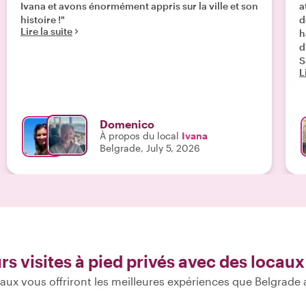
Ivana et avons énormément appris sur la ville et son
a
histoire !"
d
Lire la suite
h
d
S
L
Domenico
À propos du local
Ivana
Belgrade, July 5, 2026
rs visites à pied privés avec des locaux
aux vous offriront les meilleures expériences que Belgrade a 