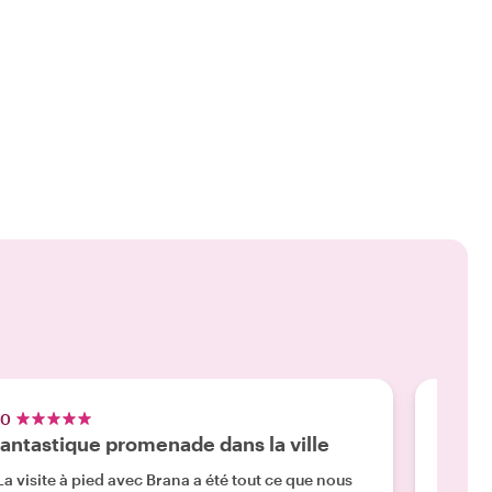
.0
5.0
antastique promenade dans la ville
Impos
La visite à pied avec Brana a été tout ce que nous
"Nous 