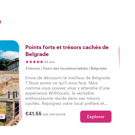
e
3
Points forts et trésors cachés de
Belgrade
133 avis
3 heures
|
Tours des incontournables
|
Belgrade
Envie de découvrir le meilleur de Belgrade
? Nous avons ce qu'il vous faut. Mais
comme vous pouvez vous y attendre d'une
expérience Withlocals, le véritable
enthousiasme réside dans ses trésors
cachés. Rejoignez votre local préféré et
ressentez l'ambiance authentique de la
€41.55
ville lors d'une visite qui a tout pour plaire,
par personne
Explorer
ré
pour que vous puissiez dire : J'ai vécu le
vrai Belgrade !