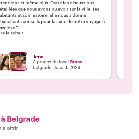
ttendions et même plus. Outre les discussions
Brana. 
étaillées que nous avons pu avoir sur la ville, ses
Belgrad
abitants et son histoire, elle nous a donné
bien l'
'excellents conseils pour la suite de notre voyage à
tourist
arajevo."
mémora
ire la suite
Lire la 
comme 
Jens
À propos du local
Brana
Belgrade, June 3, 2026
à Belgrade
à offrir