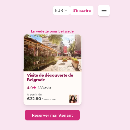
EUR
S'inscrire
En vedette pour Belgrade
Visite de découverte de
Belgrade
4.9
·
133 avis
À partir de
€22.80
+
2
/personne
Réserver maintenant