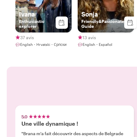
Ivana
Sonja
Enthusiastic
Friendly&Passionate
explorer
Guide
37 avis
13 avis
English・Hrvatski・Српски
English・Español
5.0
Une ville dynamique !
"Brana m'a fait découvrir des aspects de Belgrade