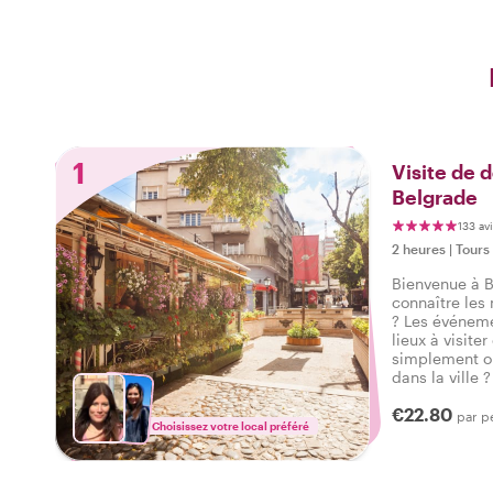
1
Visite de 
Belgrade
133 av
2 heures
|
Tours
Bienvenue à B
connaître les
? Les événeme
lieux à visiter
simplement ob
dans la ville 
avec un local
€22.80
parfaite à B
par p
Choisissez votre local préféré
votre city trip.