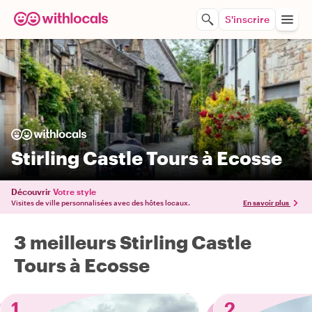
S'inscrire
Stirling Castle Tours à Ecosse
Découvrir
Votre style
Visites de ville personnalisées avec des hôtes locaux.
En savoir plus
3 meilleurs Stirling Castle
Tours à Ecosse
1
2