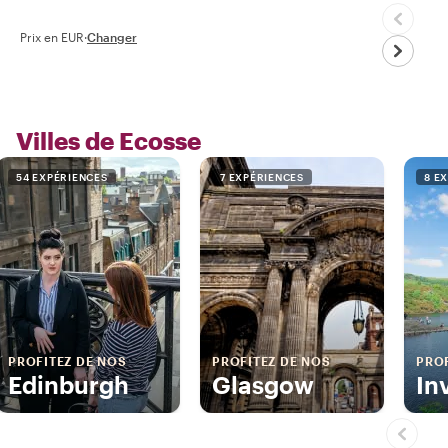
Prix en EUR
·
Changer
Villes de Ecosse
54 EXPÉRIENCES
7 EXPÉRIENCES
8 E
PROFITEZ DE NOS
PROFITEZ DE NOS
PROF
Edinburgh
Glasgow
In