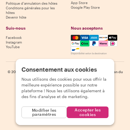
App Store
Politique d'annulation des hôtes
Google Play Store
Conditions générales pour les
hôtes
Devenir hôte
Suis-nous
Nous acceptons
Mastercard, Visa, Amex, Di
Facebook
Instagram
YouTube
Disponibilité selon la destination
Consentement aux cookies
©
2026
Withlocals.com
|
Politique de confidentialité
|
Cookies
|
Plan du
site
Nous utilisons des cookies pour vous offrir la
meilleure expérience possible sur notre
plateforme ! Nous les utilisons également à
des fins d'analyse et de marketing.
Accepter les
Modifier les
paramètres
cookies