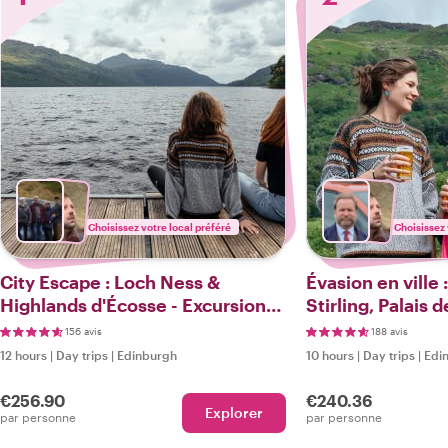
Choisissez votre local préféré
Choisissez 
City Escape : Loch Ness &
Évasion en ville
Highlands d'Écosse - Excursion
Stirling, Palais 
d'une journée
excursion d'une 
156 avis
188 avis
Highlands
12 hours
|
Day trips
|
Edinburgh
10 hours
|
Day trips
|
Edi
€256.90
€240.36
Explorer
par personne
par personne