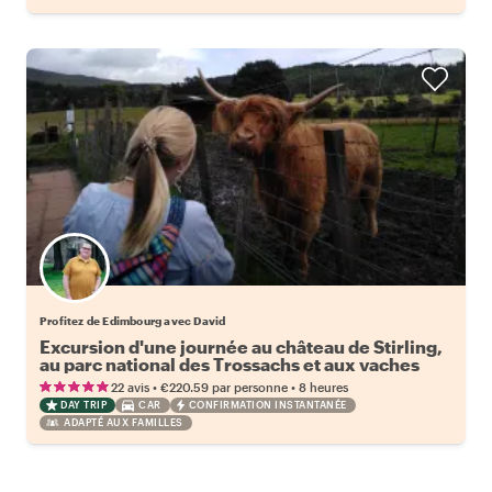
Profitez de Edimbourg avec David
Excursion d'une journée au château de Stirling,
au parc national des Trossachs et aux vaches
des Highlands
•
•
22 avis
€220.59
par personne
8 heures
DAY TRIP
CAR
CONFIRMATION INSTANTANÉE
ADAPTÉ AUX FAMILLES