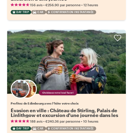
•
•
156 avis
€256.90
par personne
12 heures
DAY TRIP
CAR
CONFIRMATION INSTANTANÉE
Choisissez votre local favori
Profitez de Edimbourg avec l'hôte votre choix
Évasion en ville : Château de Stirling, Palais de
Linlithgow et excursion d'une journée dans les
Highlands
•
•
188 avis
€240.36
par personne
10 heures
DAY TRIP
CAR
CONFIRMATION INSTANTANÉE