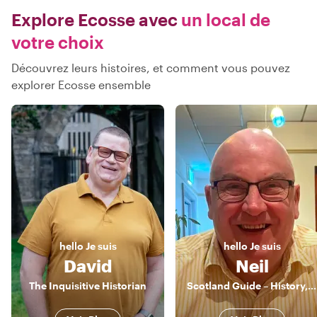
Explore Ecosse avec
un local de
votre choix
Découvrez leurs histoires, et comment vous pouvez
explorer Ecosse ensemble
hello
Je suis
hello
Je suis
David
Neil
The Inquisitive Historian
Scotland Guide – History, Whisky & Local Secrets