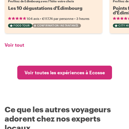
Profitez de Edimbourg avec l'hôte votre choix
Profitez de
Les 10 dégustations d'Édimbourg
Points 
d'Édim
•
•
104 avis
€117.74
par personne
3 heures
FOOD TOUR
CONFIRMATION INSTANTANÉE
CITY H
Voir tout
Voir toutes les expériences à Ecosse
Ce que les autres voyageurs
adorent chez nos experts
locaux