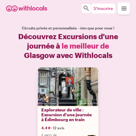
S'inscrire
Circuits privés et personnalisés - rien que pour vous !
Découvrez Excursions d'une
journée à
le meilleur de
Glasgow avec Withlocals
Explorateur de ville :
Excursion d'une journée
à Édimbourg en train
4.4
·
12 avis
À partir de