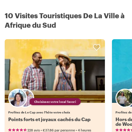
10 Visites Touristiques De La Ville à
Afrique du Sud
Choisissez votre local favori
Profitez de Le Cap avec l'hôte votre choix
Profitez de
Points forts et joyaux cachés du Cap
Hors de
de Woo
•
•
228 avis
€37.86
par personne
4 heures