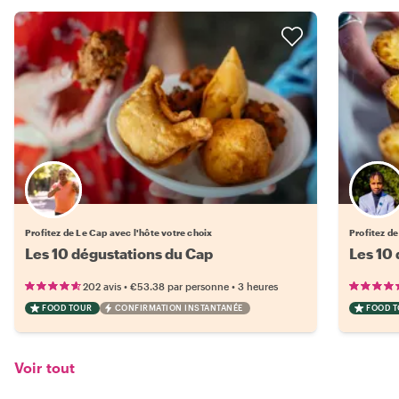
Choisissez votre local favori
Profitez de Le Cap avec l'hôte votre choix
Profitez d
Les 10 dégustations du Cap
Les 10
•
•
202 avis
€53.38
par personne
3 heures
FOOD TOUR
CONFIRMATION INSTANTANÉE
FOOD 
Voir tout