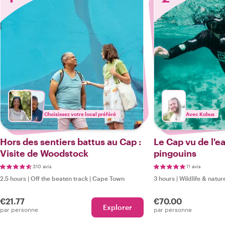
Choisissez votre local préféré
Avec Kobus
Hors des sentiers battus au Cap :
Le Cap vu de l'ea
Visite de Woodstock
pingouins
310 avis
11 avis
2.5 hours
|
Off the beaten track
|
Cape Town
3 hours
|
Wildlife & natur
€21.77
€70.00
Explorer
par personne
par personne