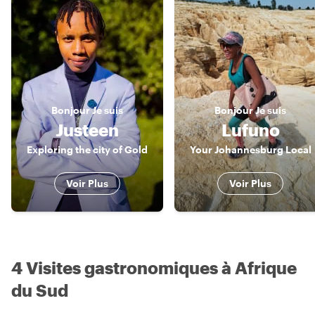
Bonjour
Je suis
Bonjour
Je suis
Justeen
Lufuno
Exploring the city of Gold
Your Johannesburg Local
Voir Plus
Voir Plus
4 Visites gastronomiques à Afrique
du Sud