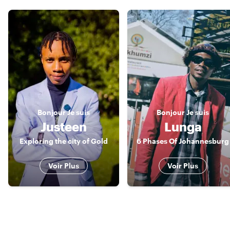
Bonjour
Je suis
Bonjour
Je suis
Justeen
Lunga
Exploring the city of Gold
6 Phases Of Johannesburg
Voir Plus
Voir Plus