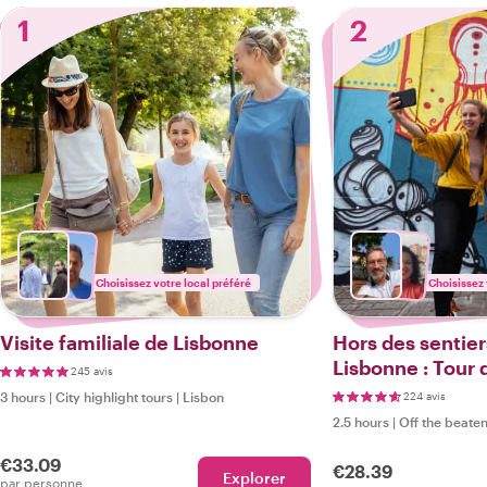
1
2
Choisissez votre local préféré
Choisissez 
Visite familiale de Lisbonne
Hors des sentier
Lisbonne : Tour 
245 avis
3 hours
|
City highlight tours
|
Lisbon
224 avis
2.5 hours
|
Off the beaten
€33.09
€28.39
Explorer
par personne