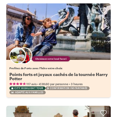
Choisissez votre local favori
Profitez de Porto avec l'hôte votre choix
Points forts et joyaux cachés de la tournée Harry
Potter
•
•
117 avis
€38.60
par personne
3 heures
CITY HIGHLIGHT TOUR
CONFIRMATION INSTANTANÉE
ADAPTÉ AUX FAMILLES