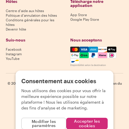
Hôtes
Télécharge notre
application
Centre d'aide aux hôtes
App Store
Politique d'annulation des hôtes
Google Play Store
Conditions générales pour les
hôtes
Devenir hôte
Suis-nous
Nous acceptons
Mastercard, Visa, Amex, Di
Facebook
Instagram
YouTube
Disponibilité selon la destination
Consentement aux cookies
©
2026
Withlocals.com
|
Politique de confidentialité
|
Cookies
|
Plan du
site
Nous utilisons des cookies pour vous offrir la
meilleure expérience possible sur notre
plateforme ! Nous les utilisons également à
des fins d'analyse et de marketing.
Accepter les
Modifier les
paramètres
cookies