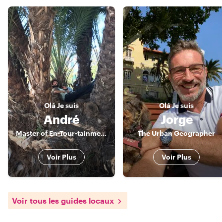
Olá
Je suis
Olá
Je suis
André
Jorge
Master of En-Tour-tainment
The Urban Geographer
Voir Plus
Voir Plus
Voir tous les guides locaux