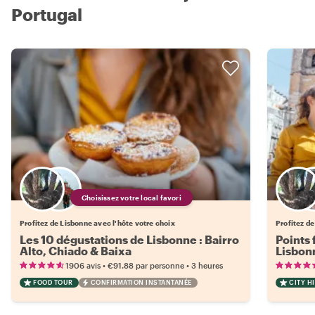
Portugal
Choisissez votre local favori
Profitez de Lisbonne avec l'hôte votre choix
Profitez de
Les 10 dégustations de Lisbonne : Bairro
Points 
Alto, Chiado & Baixa
Lisbon
•
•
1906 avis
€91.88
par personne
3 heures
FOOD TOUR
CONFIRMATION INSTANTANÉE
CITY H