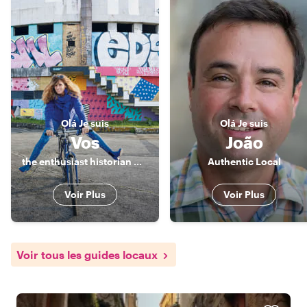
Olá
Je suis
Olá
Je suis
Vos
João
the enthusiast historian who takes you to the heart of the city
Authentic Local
Voir Plus
Voir Plus
Voir tous les guides locaux