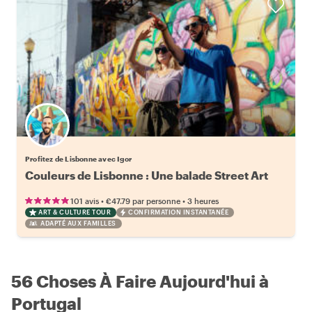
Profitez de Lisbonne avec Igor
Couleurs de Lisbonne : Une balade Street Art
•
•
101 avis
€47.79
par personne
3 heures
ART & CULTURE TOUR
CONFIRMATION INSTANTANÉE
ADAPTÉ AUX FAMILLES
56 Choses À Faire Aujourd'hui à
Portugal