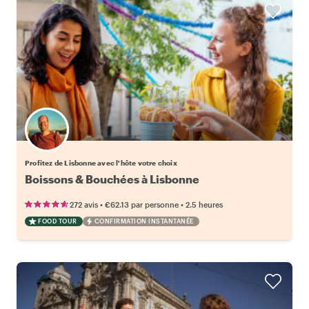
Choisissez votre local favori
Profitez de Lisbonne avec l'hôte votre choix
Boissons & Bouchées à Lisbonne
•
•
272 avis
€62.13
par personne
2.5 heures
FOOD TOUR
CONFIRMATION INSTANTANÉE