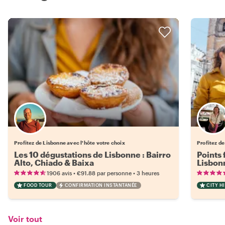
Choisissez votre local favori
Profitez de Lisbonne avec l'hôte votre choix
Profitez de
Les 10 dégustations de Lisbonne : Bairro
Points 
Alto, Chiado & Baixa
Lisbon
•
•
1906 avis
€91.88
par personne
3 heures
FOOD TOUR
CONFIRMATION INSTANTANÉE
CITY H
Voir tout