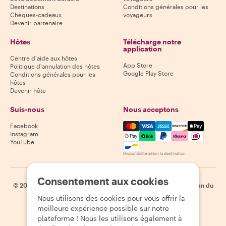
Destinations
Conditions générales pour les
Chèques-cadeaux
voyageurs
Devenir partenaire
Hôtes
Télécharge notre
application
Centre d'aide aux hôtes
App Store
Politique d'annulation des hôtes
Google Play Store
Conditions générales pour les
hôtes
Devenir hôte
Suis-nous
Nous acceptons
Mastercard, Visa, Amex, Di
Facebook
Instagram
YouTube
Disponibilité selon la destination
Consentement aux cookies
©
2026
Withlocals.com
|
Politique de confidentialité
|
Cookies
|
Plan du
site
Nous utilisons des cookies pour vous offrir la
meilleure expérience possible sur notre
plateforme ! Nous les utilisons également à