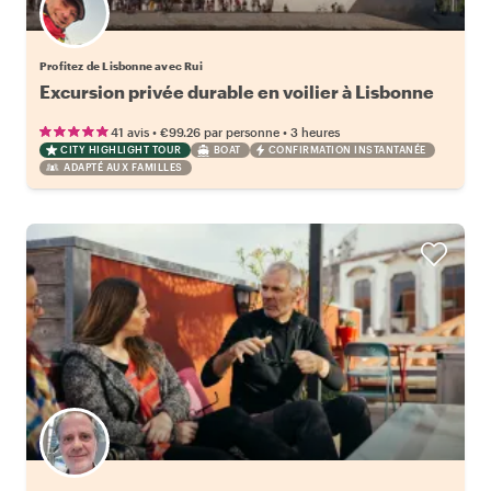
Profitez de Lisbonne avec Rui
Excursion privée durable en voilier à Lisbonne
•
•
41 avis
€99.26
par personne
3 heures
CITY HIGHLIGHT TOUR
BOAT
CONFIRMATION INSTANTANÉE
ADAPTÉ AUX FAMILLES