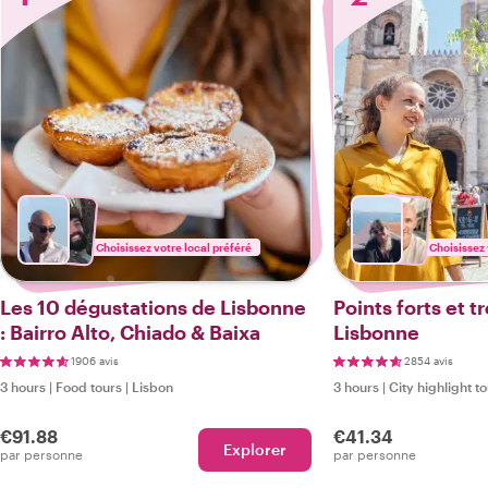
Choisissez votre local préféré
Choisissez 
Les 10 dégustations de Lisbonne
Points forts et 
: Bairro Alto, Chiado & Baixa
Lisbonne
1906 avis
2854 avis
3 hours
|
Food tours
|
Lisbon
3 hours
|
City highlight t
€91.88
€41.34
Explorer
par personne
par personne