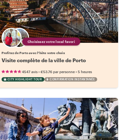
Choisissez votre local favori
Profitez de Porto avec l'hôte votre choix
Visite complète de la ville de Porto
•
•
4547 avis
€53.76
par personne
5 heures
CITY HIGHLIGHT TOUR
CONFIRMATION INSTANTANÉE