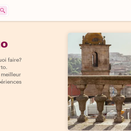
to
oi faire?
rto.
 meilleur
périences