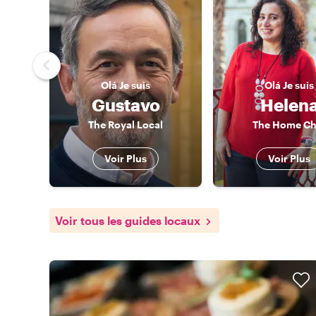
Olá
Je suis
Olá
Je suis
Gustavo
Helen
The Royal Local
The Home Ch
Voir Plus
Voir Plus
Voir tous les guides locaux