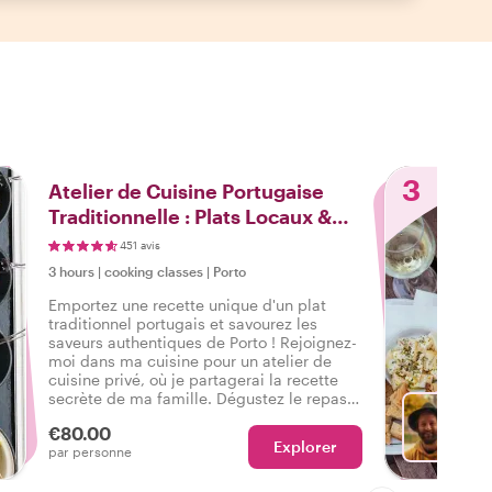
3
Atelier de Cuisine Portugaise
Traditionnelle : Plats Locaux &
Recettes Secrètes
451 avis
3 hours
|
cooking classes
|
Porto
Emportez une recette unique d'un plat
traditionnel portugais et savourez les
saveurs authentiques de Porto ! Rejoignez-
moi dans ma cuisine pour un atelier de
cuisine privé, où je partagerai la recette
secrète de ma famille. Dégustez le repas
que vous avez préparé et passons un
€80.00
moment merveilleux ensemble !
Explorer
Ch
par personne