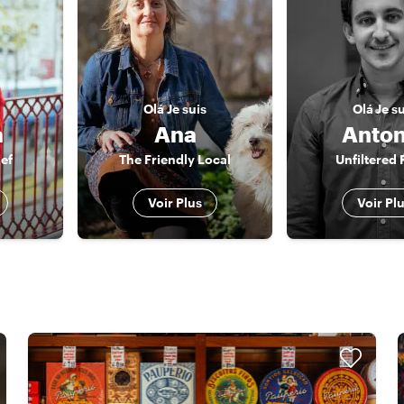
Olá
Je suis
Olá
Je s
a
Ana
Anton
ef
The Friendly Local
Unfiltered 
Voir Plus
Voir Pl