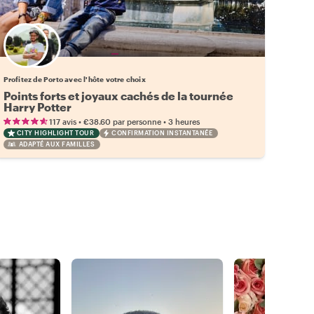
Choisissez votre local favori
Profitez de Porto avec l'hôte votre choix
Points forts et joyaux cachés de la tournée
Harry Potter
•
•
117 avis
€38.60
par personne
3 heures
CITY HIGHLIGHT TOUR
CONFIRMATION INSTANTANÉE
ADAPTÉ AUX FAMILLES