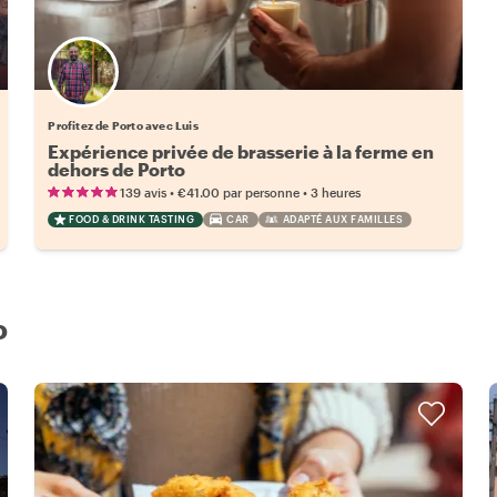
Profitez de Porto avec Luis
Expérience privée de brasserie à la ferme en
dehors de Porto
•
•
139 avis
€41.00
par personne
3 heures
FOOD & DRINK TASTING
CAR
ADAPTÉ AUX FAMILLES
o