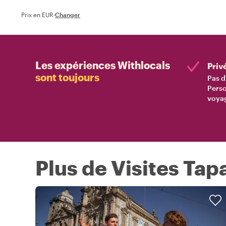
Prix en EUR
·
Changer
Les expériences Withlocals
Priv
sont toujours
Pas d
Perso
voyag
Plus de Visites Tap