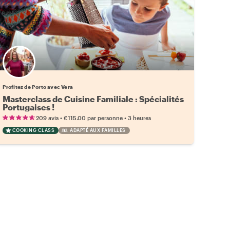
Profitez de Porto avec Vera
Masterclass de Cuisine Familiale : Spécialités
Portugaises !
•
•
209 avis
€115.00
par personne
3 heures
COOKING CLASS
ADAPTÉ AUX FAMILLES