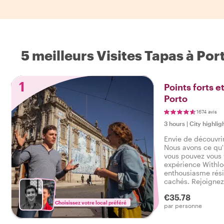
5 meilleurs Visites Tapas à Por
1
Points forts e
Porto
1674 avis
3 hours
|
City highlig
Envie de découvrir
Nous avons ce qu'
vous pouvez vous 
expérience Withloc
enthousiasme rési
cachés. Rejoignez 
ressentez l'ambia
€35.78
ville lors d'une vi
Choisissez votre local préféré
par personne
faire dire : J'ai vé