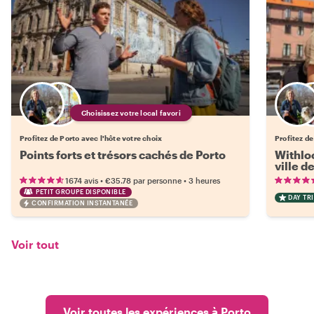
Choisissez votre local favori
Profitez de Porto avec l'hôte votre choix
Profitez de
Points forts et trésors cachés de Porto
Withloc
ville d
•
•
1674 avis
€35.78
par personne
3 heures
PETIT GROUPE DISPONIBLE
DAY TRI
CONFIRMATION INSTANTANÉE
Voir tout
Voir toutes les expériences à Porto