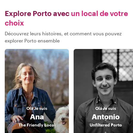
Explore Porto avec
un local de votre
choix
Découvrez leurs histoires, et comment vous pouvez
explorer Porto ensemble
Olá
Je suis
Olá
Je suis
Ana
Antonio
The Friendly Local
Unfiltered Porto