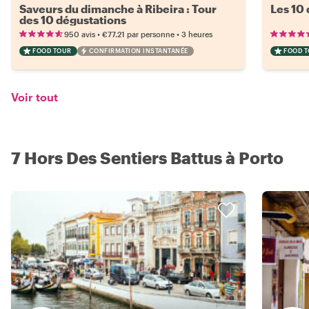
Saveurs du dimanche à Ribeira : Tour
Les 10 
des 10 dégustations
•
•
950 avis
€77.21
par personne
3 heures
FOOD TOUR
CONFIRMATION INSTANTANÉE
FOOD 
Voir tout
7 Hors Des Sentiers Battus à Porto