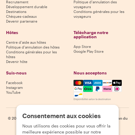
Recrutement
Politique d'annulation des
Développement durable
voyageurs
Destinations
Conditions générales pour les
Chèques-cadeaux
voyageurs
Devenir partenaire
Hôtes
Télécharge notre
application
Centre d'aide aux hôtes
App Store
Politique d'annulation des hôtes
Google Play Store
Conditions générales pour les
hôtes
Devenir hôte
Suis-nous
Nous acceptons
Mastercard, Visa, Amex, Di
Facebook
Instagram
YouTube
Disponibilité selon la destination
Consentement aux cookies
©
2026
Withlocals.com
|
Politique de confidentialité
|
Cookies
|
Plan du
site
Nous utilisons des cookies pour vous offrir la
meilleure expérience possible sur notre