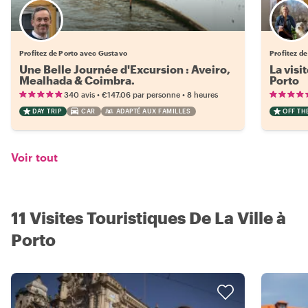
Profitez de Porto avec Gustavo
Profitez d
Une Belle Journée d'Excursion : Aveiro,
La visi
Mealhada & Coimbra.
Porto
•
•
340 avis
€147.06
par personne
8 heures
DAY TRIP
CAR
ADAPTÉ AUX FAMILLES
OFF TH
Voir tout
11 Visites Touristiques De La Ville à
Porto