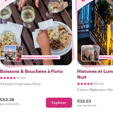
Choisissez votre local préféré
Choisissez 
Boissons & Bouchées à Porto
Histoires et Lum
Nuit
107 avis
2.5 hours
|
Food tours
|
Porto
400 avis
2 hours
|
Night tours
|
Por
€53.38
€23.53
Explorer
par personne
par personne