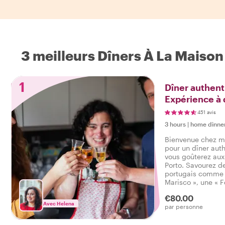
3 meilleurs Dîners À La Maison
1
Dîner authenti
Expérience à 
451 avis
3 hours
|
home dinne
Bienvenue chez moi
pour un dîner aut
vous goûterez aux
Porto. Savourez de
portugais comme 
Marisco », une « 
» ou un délicieux 
€80.00
boissons sont incl
Avec Helena
par personne
bon moment !