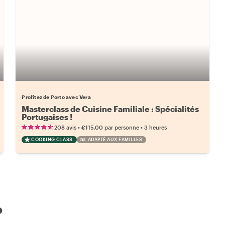
Profitez de Porto avec Vera
Masterclass de Cuisine Familiale : Spécialités
Portugaises !
•
•
208 avis
€115.00
par personne
3 heures
COOKING CLASS
ADAPTÉ AUX FAMILLES
o