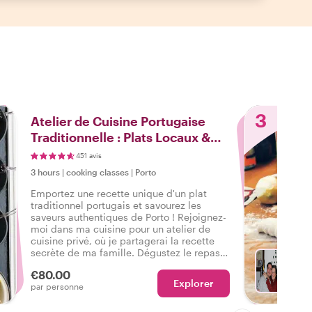
3
Atelier de Cuisine Portugaise
Traditionnelle : Plats Locaux &
Recettes Secrètes
451 avis
3 hours
|
cooking classes
|
Porto
Emportez une recette unique d'un plat
traditionnel portugais et savourez les
saveurs authentiques de Porto ! Rejoignez-
moi dans ma cuisine pour un atelier de
cuisine privé, où je partagerai la recette
secrète de ma famille. Dégustez le repas
que vous avez préparé et passons un
€80.00
moment merveilleux ensemble !
Explorer
Avec P
par personne