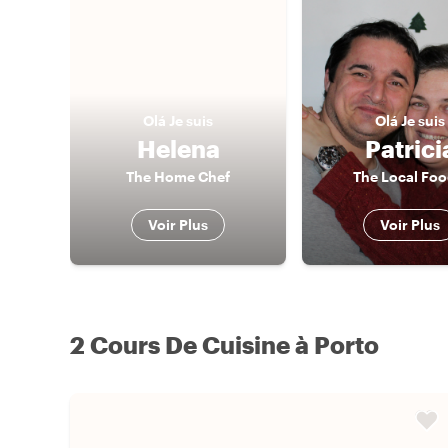
Olá
Je suis
Olá
Je suis
Helena
Patrici
The Home Chef
The Local Foo
Voir Plus
Voir Plus
2 Cours De Cuisine à Porto