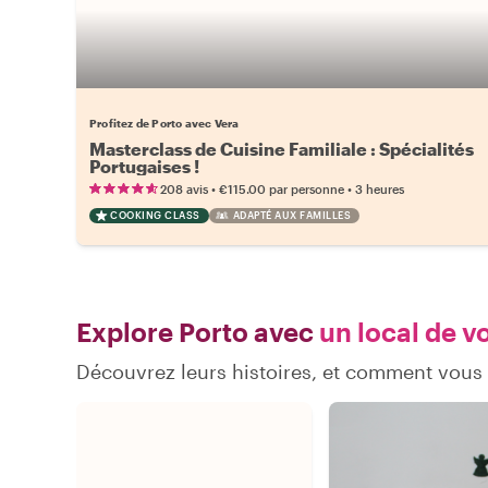
Profitez de Porto avec Vera
Masterclass de Cuisine Familiale : Spécialités
Portugaises !
•
•
208 avis
€115.00
par personne
3 heures
COOKING CLASS
ADAPTÉ AUX FAMILLES
Explore Porto avec
un local de v
Découvrez leurs histoires, et comment vous