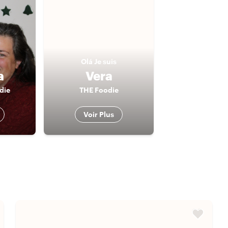
Olá
Je suis
a
Vera
die
THE Foodie
Voir Plus