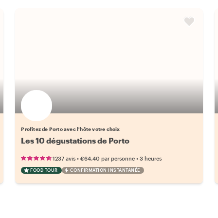
Profitez de Porto avec l'hôte votre choix
Les 10 dégustations de Porto
•
•
1237 avis
€64.40
par personne
3 heures
FOOD TOUR
CONFIRMATION INSTANTANÉE