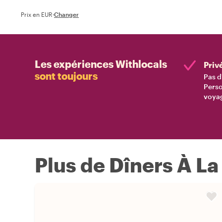
Prix en EUR
·
Changer
Les expériences Withlocals
Priv
sont toujours
Pas d
Perso
voyag
Plus de Dîners À La