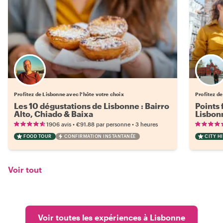
Choisissez votre local favori
Profitez de Lisbonne avec l'hôte votre choix
Profitez de
Les 10 dégustations de Lisbonne : Bairro
Points 
Alto, Chiado & Baixa
Lisbon
•
•
1906 avis
€91.88
par personne
3 heures
FOOD TOUR
CONFIRMATION INSTANTANÉE
CITY H
Voir tout
Voir toutes les expériences à Lisbonne