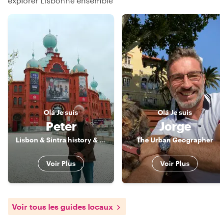
explorer Lisbonne ensemble
Olá
Je suis
Olá
Je suis
Peter
Jorge
Lisbon & Sintra history & culture specialist
The Urban Geographer
Voir Plus
Voir Plus
Voir tous les guides locaux