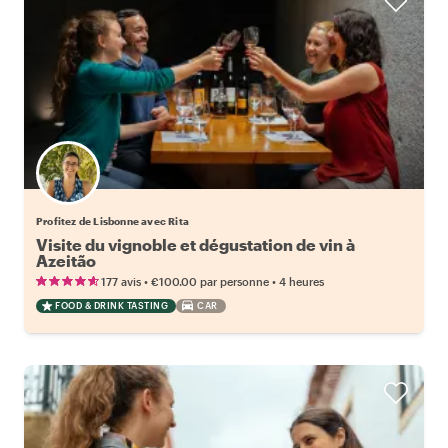
Profitez de Lisbonne avec Rita
Visite du vignoble et dégustation de vin à
Azeitão
•
•
177 avis
€100.00
par personne
4 heures
FOOD & DRINK TASTING
CAR