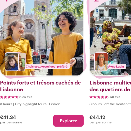
Choisissez votre local préféré
Avec Lucia
Points forts et trésors cachés de
Lisbonne multicul
Lisbonne
des quartiers de
Sodré
2855 avis
850 avis
3 hours
|
City highlight tours
|
Lisbon
3 hours
|
off the beaten t
€41.34
€44.12
Explorer
par personne
par personne