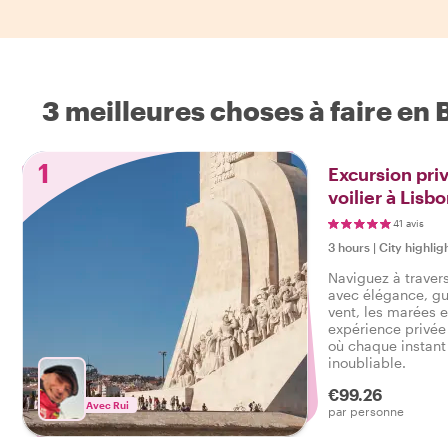
3 meilleures choses à faire en
1
Excursion pri
voilier à Lisb
41 avis
3 hours
|
City highlig
Naviguez à travers
avec élégance, gu
vent, les marées et 
expérience privée 
où chaque instant
inoubliable.
€99.26
Avec Rui
par personne