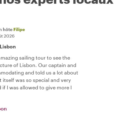
n hôte
Filipe
ût 2026
 Lisbon
amazing sailing tour to see the
ecture of Lisbon. Our captain and
mmodating and told us a lot about
 itself was so special and very
if I was allowed to give more I
bon