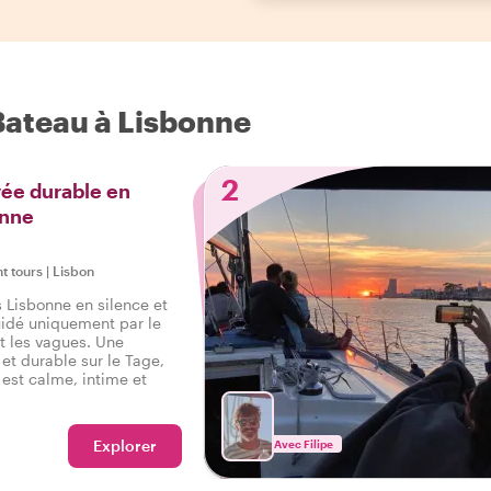
 Bateau à Lisbonne
2
vée durable en
onne
ht tours
|
Lisbon
 Lisbonne en silence et
idé uniquement par le
les vagues. Une
et durable sur le Tage,
 est calme, intime et
Explorer
Avec Filipe