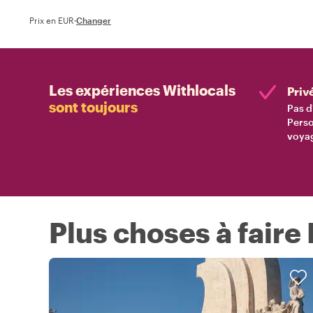
Prix en EUR
·
Changer
Les expériences Withlocals
Priv
sont toujours
Pas d
Perso
voyag
Plus choses à faire