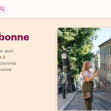
sbonne
ez quoi
e à
écouvrez
lusive