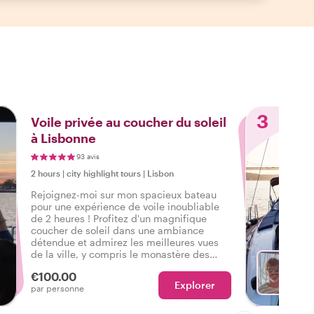
3
Voile privée au coucher du soleil
à Lisbonne
93 avis
2 hours
|
city highlight tours
|
Lisbon
Rejoignez-moi sur mon spacieux bateau
pour une expérience de voile inoubliable
de 2 heures ! Profitez d'un magnifique
coucher de soleil dans une ambiance
détendue et admirez les meilleures vues
de la ville, y compris le monastère des
Hiéronymites et la tour de Belém.
€100.00
Disponible et agréable à faire en toutes
Explorer
Avec F
par personne
saisons !