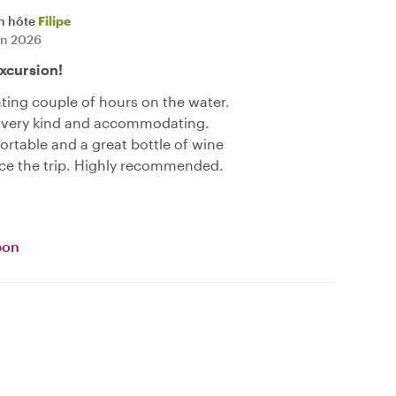
n hôte
Filipe
uin 2026
excursion!
ting couple of hours on the water.
 very kind and accommodating.
rtable and a great bottle of wine
ce the trip. Highly recommended.
bon