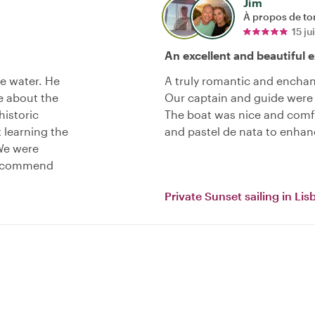
Jim
À propos de to
15 j
An excellent and beautiful 
e water. He
A truly romantic and enchan
e about the
Our captain and guide were
historic
The boat was nice and comfo
t learning the
and pastel de nata to enhan
We were
 recommend
Private Sunset sailing in Lis