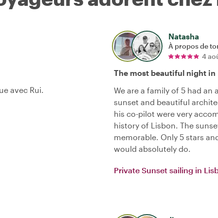
Natasha
À propos de to
4 ao
The most beautiful night in
ue avec Rui.
We are a family of 5 had an 
sunset and beautiful archit
his co-pilot were very acco
history of Lisbon. The sunset
memorable. Only 5 stars and 
would absolutely do.
Private Sunset sailing in Lis