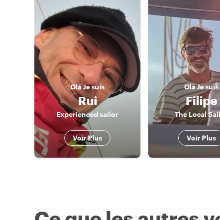
Olá
Je suis
Olá
Je suis
Rui
Filipe
Experienced sailor
The Local Sai
Voir Plus
Voir Plus
Ce que les autres 