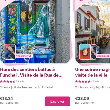
Avec Sherryl
Choisissez 
Hors des sentiers battus à
Une soirée magi
Funchal : Visite de la Rua de
visite de la ville
Santa Maria
38 avis
45 avis
2 hours
|
off the beaten track
|
Funchal
2.5 hours
|
city highlight 
€13.24
€33.09
Explorer
par personne
par personne