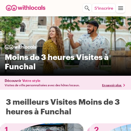
S'inscrire
Moins de 3 heures Visites à
Funchal
Découvrir
Votre style
Visites de ville personnalisées avec des hôtes locaux.
En savoir plus
3 meilleurs Visites Moins de 3
heures à Funchal
1
2