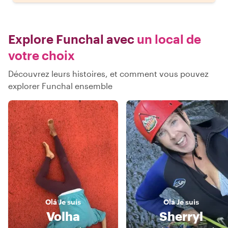
Explore Funchal avec
un local de
votre choix
Découvrez leurs histoires, et comment vous pouvez
explorer Funchal ensemble
Olá
Je suis
Olá
Je suis
Volha
Sherryl