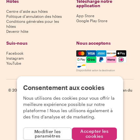
Hôtes
Télécharge notre
application
Centre d'aide aux hôtes
App Store
Politique d'annulation des hôtes
Google Play Store
Conditions générales pour les
hôtes
Devenir hôte
Suis-nous
Nous acceptons
Mastercard, Visa, Amex, Di
Facebook
Instagram
YouTube
Disponibilité selon la destination
Consentement aux cookies
©
2026
Withlocals.com
|
Politique de confidentialité
|
Cookies
|
Plan du
site
Nous utilisons des cookies pour vous offrir la
meilleure expérience possible sur notre
plateforme ! Nous les utilisons également à
des fins d'analyse et de marketing.
Accepter les
Modifier les
paramètres
cookies