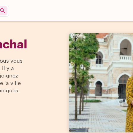
nchal
vous vous
il y a
ejoignez
 la ville
uniques.