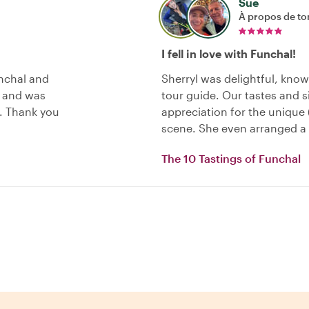
Sue
À propos de to
I fell in love with Funchal!
unchal and
Sherryl was delightful, know
e and was
tour guide. Our tastes and s
. Thank you
appreciation for the unique 
scene. She even arranged a 
The 10 Tastings of Funchal