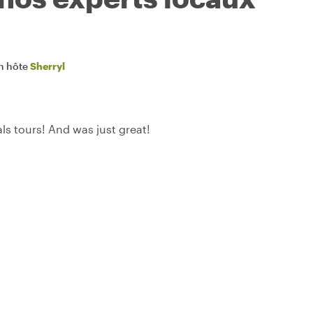
n hôte
Sherryl
als tours! And was just great!