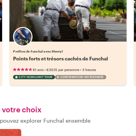
Profitez de Funchal avec Sherryl
Points forts et trésors cachés de Funchal
•
•
61 avis
€30.15
par personne
3 heures
CITY HIGHLIGHT TOUR
CONFIRMATION INSTANTANÉE
 votre choix
s pouvez explorer Funchal ensemble