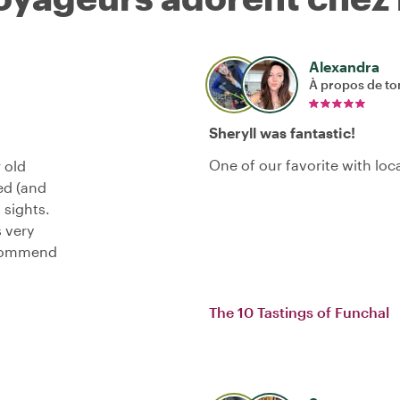
Alexandra
À propos de to
Sheryll was fantastic!
One of our favorite with loc
 old
ed (and
 sights.
s very
recommend
The 10 Tastings of Funchal