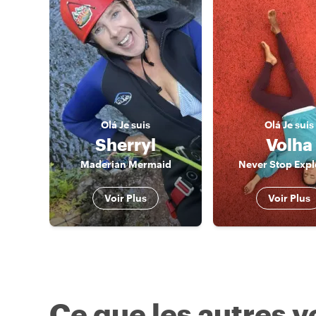
Olá
Je suis
Olá
Je suis
Sherryl
Volha
Maderian Mermaid
Never Stop Expl
Voir Plus
Voir Plus
Ce que les autres 