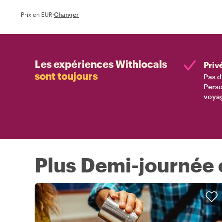
Prix en EUR
·
Changer
Les expériences Withlocals
Priv
sont toujours
Pas d
Perso
voyag
Plus Demi-journée c