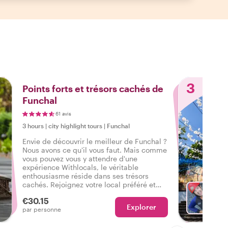
3
Points forts et trésors cachés de
Funchal
61 avis
3 hours
|
city highlight tours
|
Funchal
Envie de découvrir le meilleur de Funchal ?
Nous avons ce qu'il vous faut. Mais comme
vous pouvez vous y attendre d'une
expérience Withlocals, le véritable
enthousiasme réside dans ses trésors
cachés. Rejoignez votre local préféré et
ressentez l'ambiance authentique de la
€30.15
ville lors d'une visite qui a tout pour vous
Explorer
Ch
par personne
faire dire : J'ai vécu le vrai Funchal !