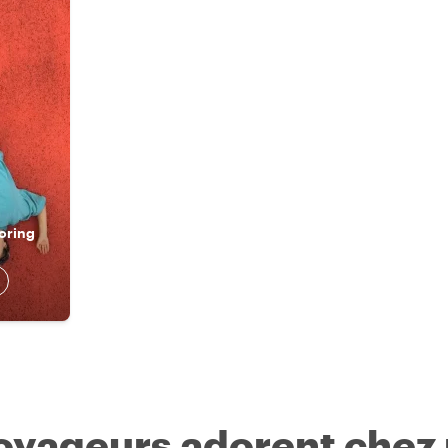
oring
voyageurs adorent chez