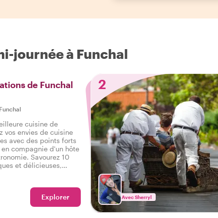
mi-journée à Funchal
2
ations de Funchal
Funchal
eilleure cuisine de
 vos envies de cuisine
les avec des points forts
, en compagnie d'un hôte
tronomie. Savourez 10
ques et délicieuses,
 salé, ainsi que des
 savoureux tour
Funchal.
Explorer
Avec Sherryl