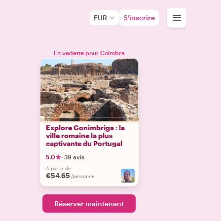
EUR
S'inscrire
En vedette pour Coimbra
Explore Conimbriga : la
ville romaine la plus
captivante du Portugal
5.0
·
39 avis
À partir de
€54.65
/personne
Réserver maintenant