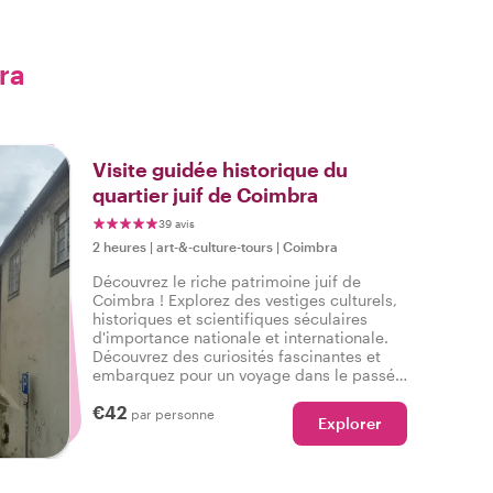
ra
Visite guidée historique du
quartier juif de Coimbra
39 avis
2 heures
|
art-&-culture-tours
|
Coimbra
Découvrez le riche patrimoine juif de
Coimbra ! Explorez des vestiges culturels,
historiques et scientifiques séculaires
d'importance nationale et internationale.
Découvrez des curiosités fascinantes et
embarquez pour un voyage dans le passé,
en vous plongeant dans la vibrante histoire
€42
juive du Portugal.
par personne
Explorer