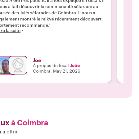
João A été très patient. Il a tout expliqué en détail. Il
"Ma fe
ous a fait découvrir la communauté séfarade au
demi-jo
usée des Juifs séfarades de Coimbra. Il nous a
déroulé
galement montré le mikvé récemment découvert.
et dans
ortement recommandé."
Dans le
ire la suite
ses con
Lire la 
visites
explica
que nous avons vu
João. "
Joe
À propos du local
João
Coimbra, May 21, 2026
aux
à Coimbra
à offrir