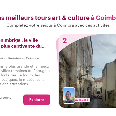
es meilleurs tours art & culture
à Coimb
Complétez votre séjour à Coimbra avec ces activités
2
imbriga : la ville
 plus captivante du
s
t-&-culture-tours
|
Coimbra
ir la plus grande et la mieux
 villes romaines du Portugal :
fontaines, le forum, les
mosaïques, le musée, sont
 des attractions.
ersonne
Explorer
Avec João