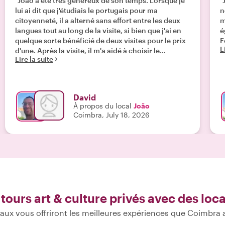
"João a été très généreux de son temps. Lorsque je
"
lui ai dit que j'étudiais le portugais pour ma
n
citoyenneté, il a alterné sans effort entre les deux
m
langues tout au long de la visite, si bien que j'ai en
é
quelque sorte bénéficié de deux visites pour le prix
F
L
d'une. Après la visite, il m'a aidé à choisir le
Lire la suite
restaurant idéal pour déjeuner et m'a également
recommandé plusieurs sites archéologiques
supplémentaires à découvrir au Portugal. Je
reviendrai certainement à Coimbra pour explorer la
David
ville elle-même avec João."
À propos du local
João
Coimbra, July 18, 2026
 tours art & culture privés avec des loc
aux vous offriront les meilleures expériences que Coimbra a 