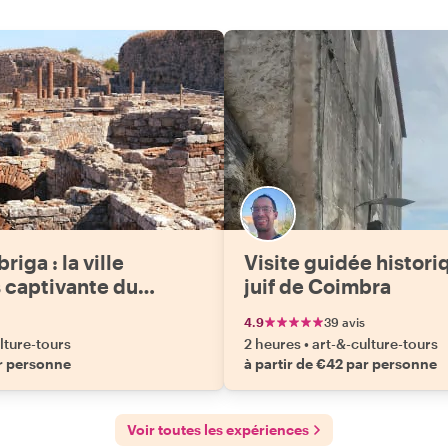
iga : la ville
Visite guidée histori
s captivante du
juif de Coimbra
4.9
39 avis
lture-tours
2 heures
•
art-&-culture-tours
ar personne
à partir de €42 par personne
Voir toutes les expériences