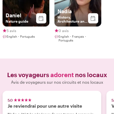
Nadia
Daniel
History,
Nature guide
Architecture and
Urbanism Fond
5 avis
0 avis
English・Português
English・Français・
Português
Les voyageurs
adorent
nos locaux
Avis de voyageurs sur nos circuits et nos locaux
5.0
5
Je reviendrai pour une autre visite
V