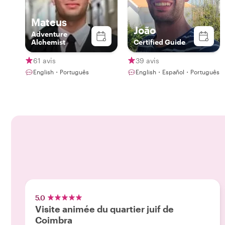
Mateus
João
Adventure
Alchemist
Certified Guide
61 avis
39 avis
English・Português
English・Español・Português
5.0
Visite animée du quartier juif de
Coimbra