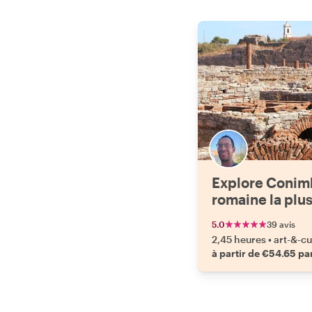
Explore Conimbr
romaine la plu
Portugal
5.0
39 avis
2,45 heures
•
art-&-cu
à partir de €54.65 p