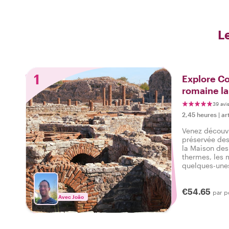
L
1
Explore Con
romaine la
Portugal
39 avi
2,45 heures
|
ar
Venez découvr
préservée des
la Maison des 
thermes, les 
quelques-unes
€54.65
par p
Avec João