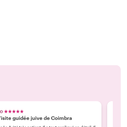
.0
5.0
isite guidée juive de Coimbra
Super