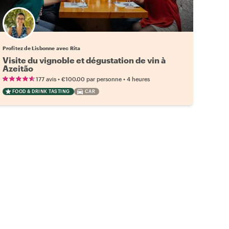
Profitez de Lisbonne avec Rita
Visite du vignoble et dégustation de vin à
Azeitão
•
•
177 avis
€100.00
par personne
4 heures
FOOD & DRINK TASTING
CAR