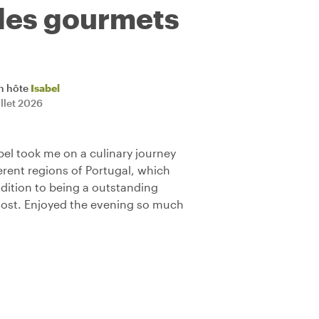
 les gourmets
n hôte
Isabel
illet 2026
bel took me on a culinary journey
ferent regions of Portugal, which
ddition to being a outstanding
 host. Enjoyed the evening so much