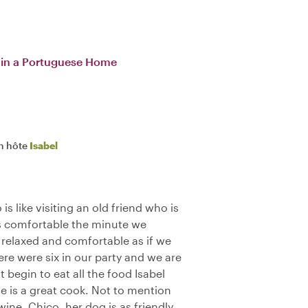
s in a Portuguese Home
n hôte
Isabel
is like visiting an old friend who is
s comfortable the minute we
 relaxed and comfortable as if we
re were six in our party and we are
 begin to eat all the food Isabel
he is a great cook. Not to mention
wine. Chico, her dog is as friendly