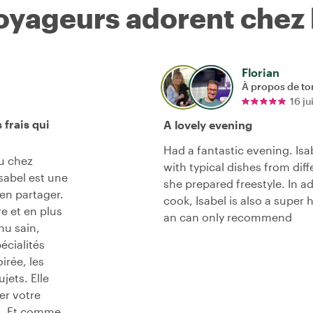
voyageurs adorent chez
Florian
À propos de to
16 ju
 frais qui
A lovely evening
Had a fantastic evening. Isa
u chez
with typical dishes from dif
sabel est une
she prepared freestyle. In a
en partager.
cook, Isabel is also a super
re et en plus
an can only recommend
nu sain,
écialités
irée, les
jets. Elle
er votre
al. Et comme