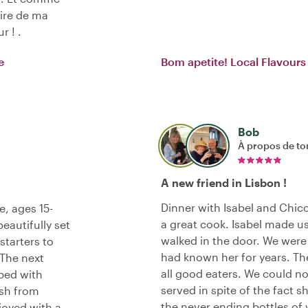
aire de ma
 ! .
e
Bom apetite! Local Flavour
Bob
À propos de to
A new friend in Lisbon !
Dinner with Isabel and Chico 
e, ages 15-
a great cook. Isabel made u
eautifully set
walked in the door. We were
starters to
had known her for years. The
 The next
all good eaters. We could not
ped with
served in spite of the fact s
ish from
the never ending bottles of 
joyed with a