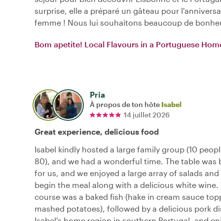
surprise, elle a préparé un gâteau pour l'annivers
femme ! Nous lui souhaitons beaucoup de bonheur
Bom apetite! Local Flavours in a Portuguese Hom
Pria
À propos de ton hôte
Isabel
14 juillet 2026
Great experience, delicious food
Isabel kindly hosted a large family group (10 peopl
80), and we had a wonderful time. The table was b
for us, and we enjoyed a large array of salads and 
begin the meal along with a delicious white wine.
course was a baked fish (hake in cream sauce top
mashed potatoes), followed by a delicious pork d
Isabel's home region in southern Portugal, and en