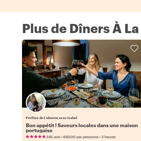
Plus de Dîners À La
Profitez de Lisbonne avec Isabel
Bon appétit ! Saveurs locales dans une maison
portugaise
•
•
345 avis
€82.00
par personne
3 heures