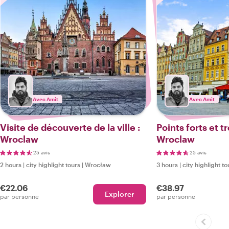
Avec Amit
Avec Amit
Visite de découverte de la ville :
Points forts et 
Wroclaw
Wroclaw
25 avis
25 avis
2 hours
|
city highlight tours
|
Wrocław
3 hours
|
city highlight to
€22.06
€38.97
Explorer
par personne
par personne