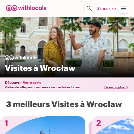
S'inscrire
Visites à Wrocław
Découvrir
Votre style
Visites de ville personnalisées avec des hôtes locaux.
En savoir plus
3 meilleurs Visites à Wrocław
1
2