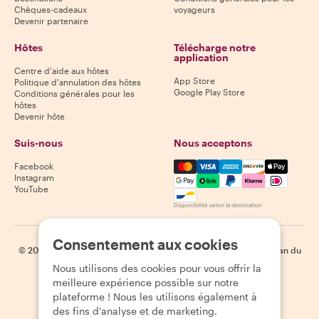
Chèques-cadeaux
voyageurs
Devenir partenaire
Hôtes
Télécharge notre
application
Centre d'aide aux hôtes
App Store
Politique d'annulation des hôtes
Google Play Store
Conditions générales pour les
hôtes
Devenir hôte
Suis-nous
Nous acceptons
Mastercard, Visa, Amex, Di
Facebook
Instagram
YouTube
Disponibilité selon la destination
Consentement aux cookies
©
2026
Withlocals.com
|
Politique de confidentialité
|
Cookies
|
Plan du
site
Nous utilisons des cookies pour vous offrir la
meilleure expérience possible sur notre
plateforme ! Nous les utilisons également à
des fins d'analyse et de marketing.