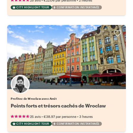
25 avis
€22.06
par personne
2 heures
CITY HIGHLIGHT TOUR
CONFIRMATION INSTANTANÉE
Profitez de Wrocław avec Amit
Points forts et trésors cachés de Wroclaw
•
•
25 avis
€38.97
par personne
3 heures
CITY HIGHLIGHT TOUR
CONFIRMATION INSTANTANÉE