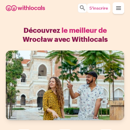
S'inscrire
Découvrez
le meilleur de
Wrocław avec Withlocals