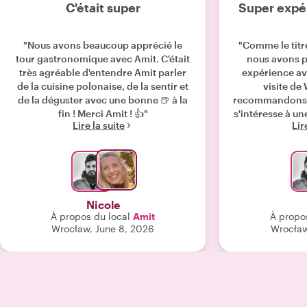
C'était super
Super expé
"Nous avons beaucoup apprécié le
"Comme le titre
tour gastronomique avec Amit. C'était
nous avons p
très agréable d'entendre Amit parler
expérience av
de la cuisine polonaise, de la sentir et
visite de
de la déguster avec une bonne 🍺 à la
recommandons 
fin ! Merci Amit ! 👍"
s'intéresse à une
Lire la suite
Lir
dynamique ville.
nos intérêts 
d'information
sans hésiter A
Wroclaw ou
Nicole
À propos du local
Amit
À propo
Wrocław, June 8, 2026
Wrocław