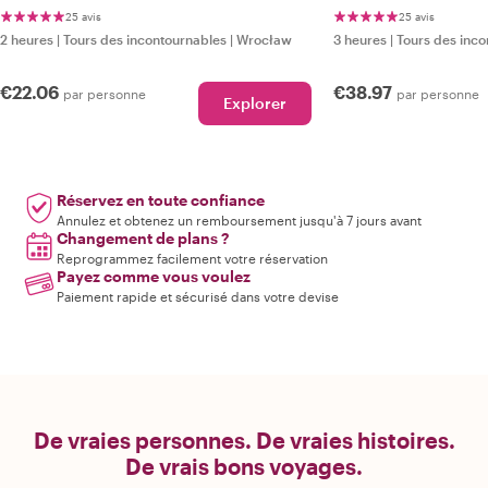
25 avis
25 avis
2 heures
|
Tours des incontournables
|
Wrocław
3 heures
|
Tours des inco
€22.06
€38.97
par personne
par personne
Explorer
Réservez en toute confiance
Annulez et obtenez un remboursement jusqu'à 7 jours avant
Changement de plans ?
Reprogrammez facilement votre réservation
Payez comme vous voulez
Paiement rapide et sécurisé dans votre devise
De vraies personnes. De vraies histoires.
De vrais bons voyages.