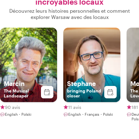
incroyables locaux
Découvrez leurs histoires personnelles et comment
explorer Warsaw avec des locaux
Marcin
Stephane
Mo
The Musical
bringing Poland
The
Landscaper
closer
Lov
90 avis
11 avis
181
English・Polski
English・Français・Polski
Deu
Pols