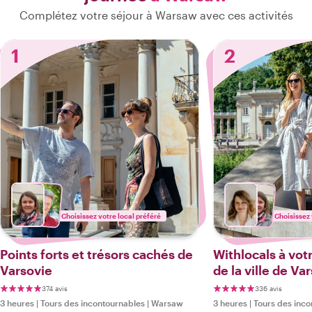
Complétez votre séjour à Warsaw avec ces activités
1
2
Choisissez votre local préféré
Choisissez 
Points forts et trésors cachés de
Withlocals à votr
Varsovie
de la ville de Va
374 avis
336 avis
3 heures
|
Tours des incontournables
|
Warsaw
3 heures
|
Tours des inco