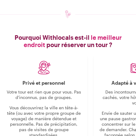
Pourquoi Withlocals est-il
le meilleur
endroit
pour réserver un tour ?
Privé et personnel
Adapté à v
Votre tour est rien que pour vous. Pas
Des incontourn
d'inconnus, pas de groupes.
cachés, votre hô
v
Vous découvrirez la ville en tête-à-
tête (ou avec votre propre groupe de
Envie de sauter 
voyage) de manière détendue et
une pause gastro
personnelle. Pas de précipitation,
concentrer sur le s
pas de visites de groupe
de demander. Cha
standardisées.
façonnée selon 