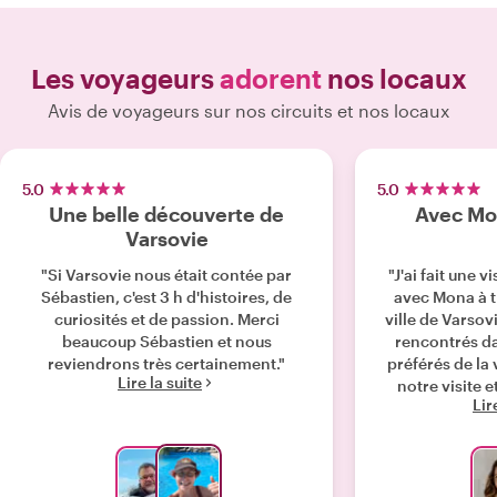
Les voyageurs
adorent
nos locaux
Avis de voyageurs sur nos circuits et nos locaux
5.0
5.0
Une belle découverte de
Avec Mon
Varsovie
"Si Varsovie nous était contée par
"J'ai fait une v
Sébastien, c'est 3 h d'histoires, de
avec Mona à t
curiosités et de passion. Merci
ville de Varso
beaucoup Sébastien et nous
rencontrés da
reviendrons très certainement."
préférés de la
Lire la suite
notre visite 
Lir
ressenti la chal
Mona. Une fem
gentille, plein
l'histoire de ce
résilience, ses h