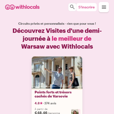
S'inscrire
Circuits privés et personnalisés - rien que pour vous !
Découvrez Visites d'une demi-
journée à
le meilleur de
Warsaw avec Withlocals
Points forts et trésors
cachés de Varsovie
4.8
·
374 avis
À partir de
€48.46
+
3
/personne