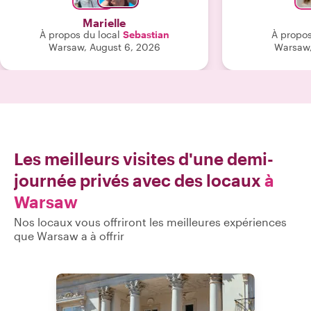
ses nouveaux dép
Marielle
défis, son
À propos du local
Sebastian
À propos
partageons tou
Warsaw, August 6, 2026
Warsaw,
pour l'histoir
écouté et nous 
nous promenant d
est flexible pou
pied qui intègre
écoute activ
amour pour cett
ouvert, un gr
Les meilleurs visites d'une demi-
sincère et sa gé
journée privés avec des locaux
à
être humain
n'oublierai jamai
Warsaw
à bient
Nos locaux vous offriront les meilleures expériences
que Warsaw a à offrir