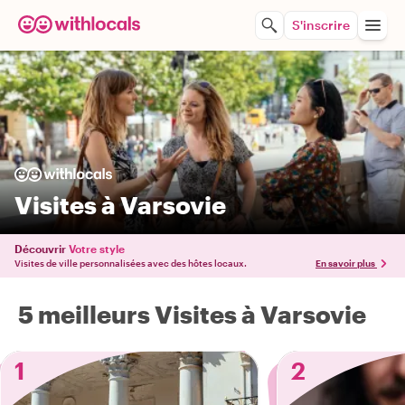
S'inscrire
Visites à Varsovie
Découvrir
Votre style
Visites de ville personnalisées avec des hôtes locaux.
En savoir plus
5 meilleurs Visites à Varsovie
1
2