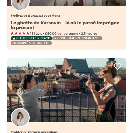
Profitez de Warszawa avec Mona
Le ghetto de Varsovie – là où le passé imprègne
le présent
•
•
181 avis
€80.00
par personne
2.5 heures
OFF THE BEATEN TRACK
CONFIRMATION INSTANTANÉE
ADAPTÉ AUX FAMILLES
Profitez de Varsovie avec Mona