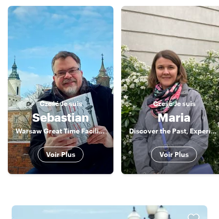
Cześć
Je suis
Cześć
Je suis
Sebastian
Maria
Warsaw Great Time Facilitator
Discover the Past, Experience the Present.
Voir Plus
Voir Plus