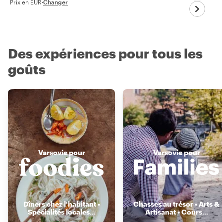
Prix en EUR
·
Changer
Des expériences pour tous les
goûts
Varsovie pour
Varsovie pour
Dîners chez l'habitant •
Chasses au trésor • Arts &
Spécialités locales
...
Artisanat • Cours
...