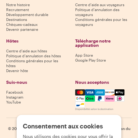
Notre histoire
Centre d'aide aux voyageurs
Recrutement
Politique d'annulation des
Développement durable
voyageurs
Destinations
Conditions générales pour les
Chèques-cadeaux
voyageurs
Devenir partenaire
Hôtes
Télécharge notre
application
Centre d'aide aux hôtes
App Store
Politique d'annulation des hôtes
Google Play Store
Conditions générales pour les
hôtes
Devenir hôte
Suis-nous
Nous acceptons
Mastercard, Visa, Amex, Di
Facebook
Instagram
YouTube
Disponibilité selon la destination
Consentement aux cookies
©
2026
Withlocals.com
|
Politique de confidentialité
|
Cookies
|
Plan du
site
Nous utilisons des cookies pour vous offrir la