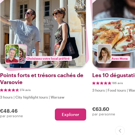
Choisissez votre local préféré
Avec Mona
Points forts et trésors cachés de
Les 10 dégustat
Varsovie
186 avis
374 avis
3 hours
|
Food tours
|
Wa
3 hours
|
City highlight tours
|
Warsaw
€63.60
€48.46
Explorer
par personne
par personne