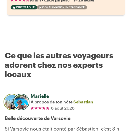
90 avis
€25.74
par personne
2.5 heures
PHOTO TOUR
CONFIRMATION INSTANTANÉE
Ce que les autres voyageurs
adorent chez nos experts
locaux
Marielle
À propos de ton hôte
Sebastian
6 août 2026
Belle découverte de Varsovie
Si Varsovie nous était conté par Sébastien, c'est 3 h