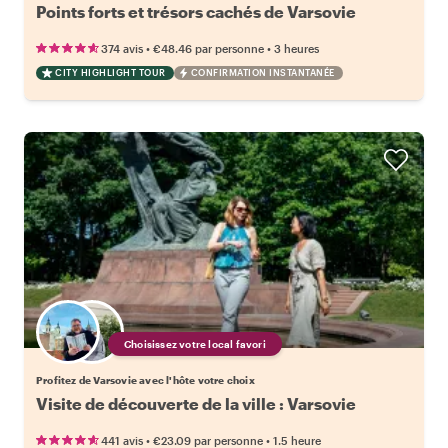
Points forts et trésors cachés de Varsovie
•
•
374 avis
€48.46
par personne
3 heures
CITY HIGHLIGHT TOUR
CONFIRMATION INSTANTANÉE
Choisissez votre local favori
Profitez de Varsovie avec l'hôte votre choix
Visite de découverte de la ville : Varsovie
•
•
441 avis
€23.09
par personne
1.5 heure