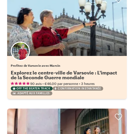
Profitez de Varsovie avec Marcin
Explorez le centre-ville de Varsovie : L'impact
de la Seconde Guerre mondiale
•
•
90 avis
€46.00
par personne
3 heures
OFF THE BEATEN TRACK
CONFIRMATION INSTANTANÉE
ADAPTÉ AUX FAMILLES