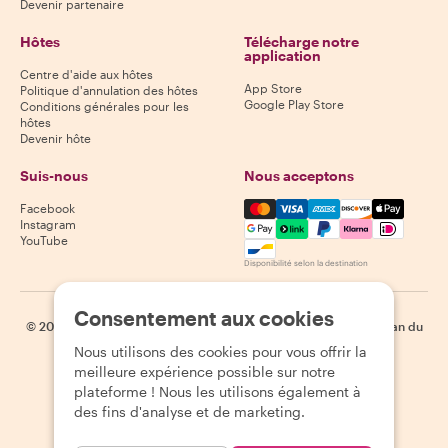
Devenir partenaire
Hôtes
Télécharge notre
application
Centre d'aide aux hôtes
App Store
Politique d'annulation des hôtes
Google Play Store
Conditions générales pour les
hôtes
Devenir hôte
Suis-nous
Nous acceptons
Mastercard, Visa, Amex, Di
Facebook
Instagram
YouTube
Disponibilité selon la destination
Consentement aux cookies
©
2026
Withlocals.com
|
Politique de confidentialité
|
Cookies
|
Plan du
site
Nous utilisons des cookies pour vous offrir la
meilleure expérience possible sur notre
plateforme ! Nous les utilisons également à
des fins d'analyse et de marketing.