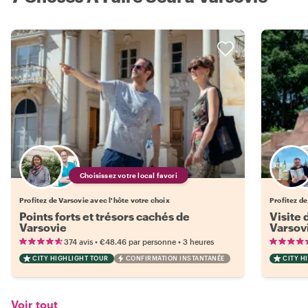
Choisissez votre local favori
Profitez de Varsovie avec l'hôte votre choix
Profitez de
Points forts et trésors cachés de
Visite 
Varsovie
Varsov
•
•
374 avis
€48.46
par personne
3 heures
CITY HIGHLIGHT TOUR
CONFIRMATION INSTANTANÉE
CITY H
Voir tout