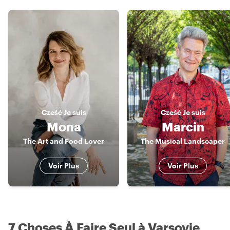
Cześć
Je suis
Cześć
Je suis
Mona
Marcin
The Art and Food Lover
The Musical Landscaper
Voir Plus
Voir Plus
7 Choses À Faire Seul à Varsovie