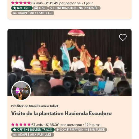
•
•
67 avis
€119.49
par personne
1 jour
DAY TRIP
CAR
CONFIRMATION INSTANTANÉE
ADAPTÉ AUX FAMILLES
Profitez de Manille avec Juliet
Visite de la plantation Hacienda Escudero
•
•
67 avis
€135.00
par personne
12 heures
OFF THE BEATEN TRACK
CONFIRMATION INSTANTANÉE
ADAPTÉ AUX FAMILLES