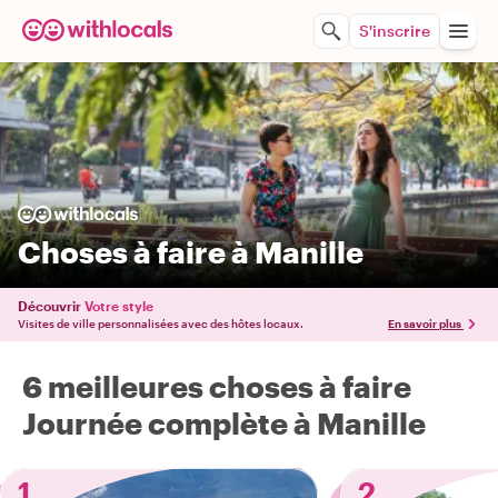
S'inscrire
Choses à faire à Manille
Découvrir
Votre style
Visites de ville personnalisées avec des hôtes locaux.
En savoir plus
6 meilleures choses à faire
Journée complète à Manille
1
2