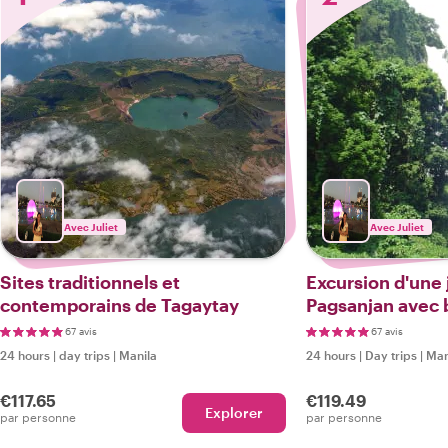
Avec Juliet
Avec Juliet
Sites traditionnels et
Excursion d'une 
contemporains de Tagaytay
Pagsanjan avec 
67 avis
67 avis
24 hours
|
day trips
|
Manila
24 hours
|
Day trips
|
Man
€117.65
€119.49
Explorer
par personne
par personne