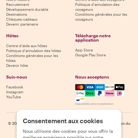
Recrutement
Politique d'annulation des
Développement durable
voyageurs
Destinations
Conditions générales pour les
Chèques-cadeaux
voyageurs
Devenir partenaire
Hôtes
Télécharge notre
application
Centre d'aide aux hôtes
App Store
Politique d'annulation des hôtes
Google Play Store
Conditions générales pour les
hôtes
Devenir hôte
Suis-nous
Nous acceptons
Mastercard, Visa, Amex, Di
Facebook
Instagram
YouTube
Disponibilité selon la destination
Consentement aux cookies
©
2026
Withlocals.com
|
Politique de confidentialité
|
Cookies
|
Plan du
site
Nous utilisons des cookies pour vous offrir la
meilleure expérience possible sur notre