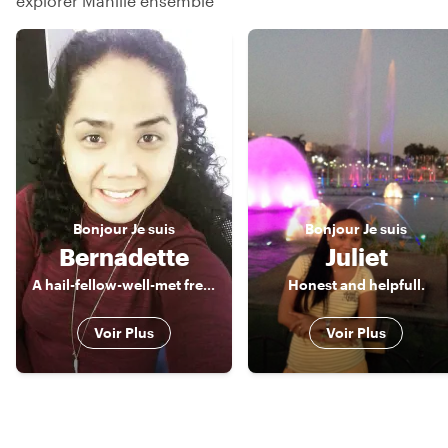
explorer Manille ensemble
Bonjour
Je suis
Bonjour
Je suis
Bernadette
Juliet
A hail-fellow-well-met freelance Tour Guide, a true blue of Manila
Honest and helpfull.
Voir Plus
Voir Plus