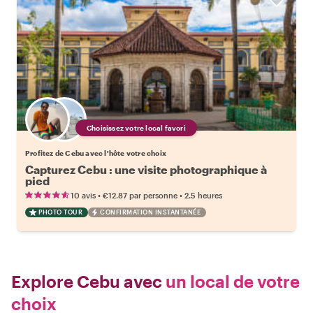
Choisissez votre local favori
Profitez de Cebu avec l'hôte votre choix
Capturez Cebu : une visite photographique à
pied
•
•
10 avis
€12.87
par personne
2.5 heures
PHOTO TOUR
CONFIRMATION INSTANTANÉE
Explore Cebu avec
un local de votre
choix