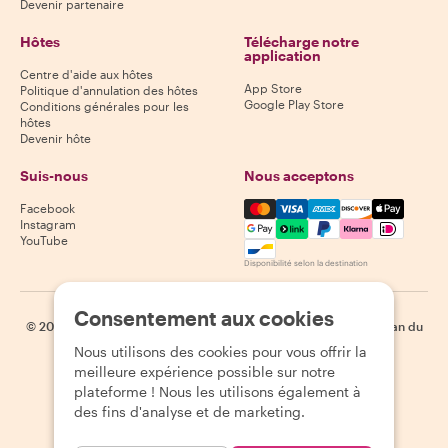
Devenir partenaire
Hôtes
Télécharge notre
application
Centre d'aide aux hôtes
App Store
Politique d'annulation des hôtes
Google Play Store
Conditions générales pour les
hôtes
Devenir hôte
Suis-nous
Nous acceptons
Mastercard, Visa, Amex, Di
Facebook
Instagram
YouTube
Disponibilité selon la destination
Consentement aux cookies
©
2026
Withlocals.com
|
Politique de confidentialité
|
Cookies
|
Plan du
site
Nous utilisons des cookies pour vous offrir la
meilleure expérience possible sur notre
plateforme ! Nous les utilisons également à
des fins d'analyse et de marketing.