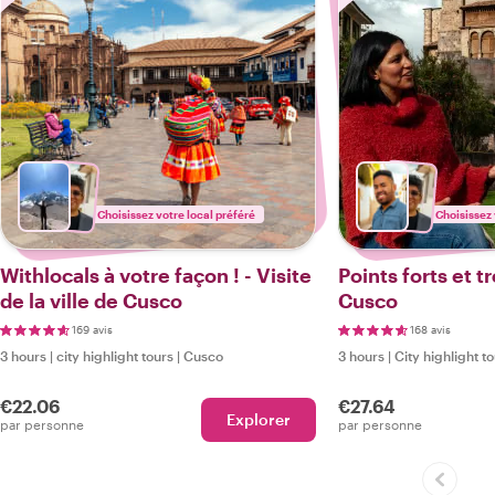
Choisissez votre local préféré
Choisissez 
Withlocals à votre façon ! - Visite
Points forts et 
de la ville de Cusco
Cusco
169 avis
168 avis
3 hours
|
city highlight tours
|
Cusco
3 hours
|
City highlight t
€22.06
€27.64
Explorer
par personne
par personne