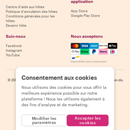
application
Centre d'aide aux hôtes
App Store
Politique d'annulation des hôtes
Google Play Store
Conditions générales pour les
hôtes
Devenir hôte
Suis-nous
Nous acceptons
Mastercard, Visa, Amex, Di
Facebook
Instagram
YouTube
Disponibilité selon la destination
Consentement aux cookies
©
2026
Withlocals.com
|
Politique de confidentialité
|
Cookies
|
Plan du
site
Nous utilisons des cookies pour vous offrir la
meilleure expérience possible sur notre
plateforme ! Nous les utilisons également à
des fins d'analyse et de marketing.
Accepter les
Modifier les
paramètres
cookies