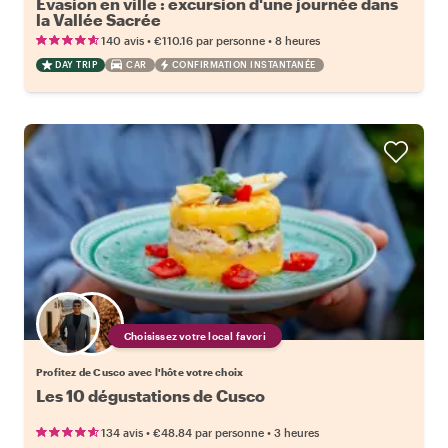
Évasion en ville : excursion d'une journée dans
la Vallée Sacrée
•
•
140 avis
€110.16
par personne
8 heures
DAY TRIP
CAR
CONFIRMATION INSTANTANÉE
Choisissez votre local favori
Profitez de Cusco avec l'hôte votre choix
Les 10 dégustations de Cusco
•
•
134 avis
€48.84
par personne
3 heures