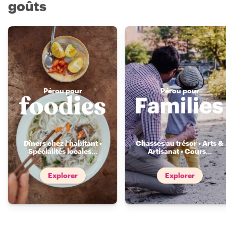
goûts
Pérou pour
Pérou pour
Dîners chez l'habitant •
Chasses au trésor • Arts &
Spécialités locales
...
Artisanat • Cours
...
Explorer
Explorer