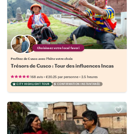
Choisissez votre local favori
Profitez de Cusco avec l'hôte votre choix
Trésors de Cusco : Tour des influences Incas
•
•
168 avis
€20.25
par personne
2.5 heures
CITY HIGHLIGHT TOUR
CONFIRMATION INSTANTANÉE