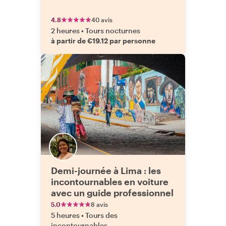
4.8
40 avis
2 heures
•
Tours nocturnes
à partir de €19.12 par personne
Demi-journée à Lima : les
incontournables en voiture
avec un guide professionnel
5.0
8 avis
5 heures
•
Tours des
incontournables