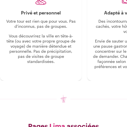
Privé et personnel
Adapté à v
Votre tour est rien que pour vous. Pas
Des incontourn
d'inconnus, pas de groupes.
cachés, votre hô
v
Vous découvrirez la ville en tête-à-
tête (ou avec votre propre groupe de
Envie de sauter 
voyage) de manière détendue et
une pause gastro
personnelle. Pas de précipitation,
concentrer sur le s
pas de visites de groupe
de demander. Cha
standardisées.
façonnée selon 
préférences et vo
Pages
Lima
associées