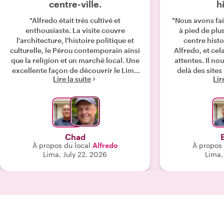
centre-ville.
h
"Alfredo était très cultivé et
"Nous avons fai
enthousiaste. La visite couvre
à pied de plu
l'architecture, l'histoire politique et
centre hist
culturelle, le Pérou contemporain ainsi
Alfredo, et cel
que la religion et un marché local. Une
attentes. Il n
excellente façon de découvrir le Lima
delà des sites
Lire la suite
Lir
d'hier et d'aujourd'hui. Bravo."
recoins méconnus
tissant des hi
chaque arrêt.
différentes pér
donné vie à l'hi
manière que no
Chad
saisir par nous-mêm
À propos du local
Alfredo
À propos 
d'Alfredo pour 
Lima, July 22, 2026
Lima,
et il nous a 
petits souveni
aider à nous
visités, une a
rendu la visite 
vous cherchez u
aime sincèremen