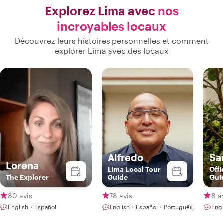
est la pers
Explorez Lima avec
nos
recomman
incroyables locaux
Découvrez leurs histoires personnelles et comment
explorer Lima avec des locaux
Alfredo
Sa
Lorena
Lima Local Tour
Offi
The Explorer
Guide
Gui
80 avis
78 avis
8 a
English・Español
English・Español・Português
Eng