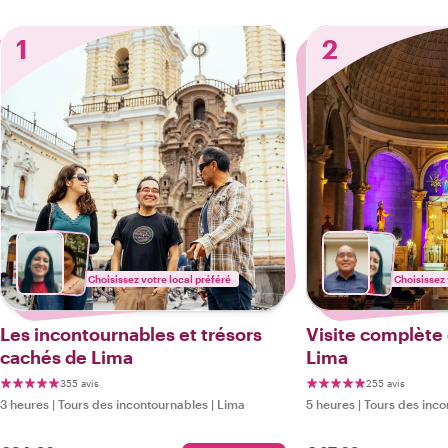
1
2
Choisissez votre local préféré
Choisissez 
Les incontournables et trésors
Visite complète d
cachés de Lima
Lima
355 avis
255 avis
3 heures
|
Tours des incontournables
|
Lima
5 heures
|
Tours des inco