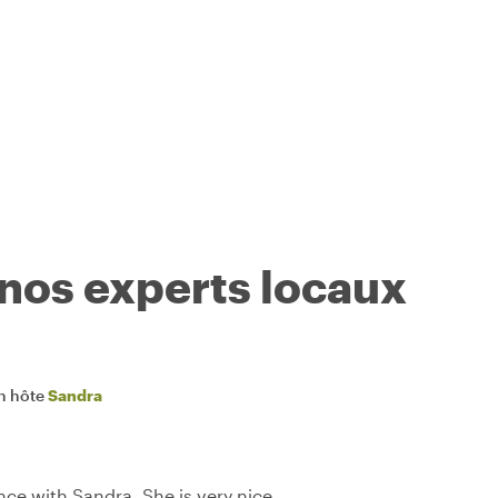
 nos experts locaux
n hôte
Sandra
ce with Sandra. She is very nice