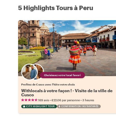
5 Highlights Tours à Peru
Choisissez votre local favori
Profitez de Cusco avec l'hôte votre choix
Withlocals à votre façon ! - Visite de la ville de
Cusco
•
•
169 avis
€22.06
par personne
3 heures
CITY HIGHLIGHT TOUR
CONFIRMATION INSTANTANÉE