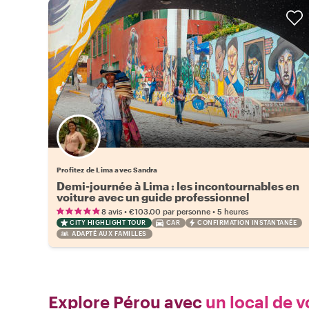
Profitez de Lima avec Sandra
Demi-journée à Lima : les incontournables en
voiture avec un guide professionnel
•
•
8 avis
€103.00
par personne
5 heures
CITY HIGHLIGHT TOUR
CAR
CONFIRMATION INSTANTANÉE
ADAPTÉ AUX FAMILLES
Explore Pérou avec
un local de v