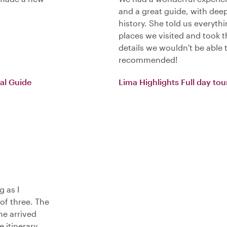
and a great guide, with dee
history. She told us everyt
places we visited and took th
details we wouldn't be able 
recommended!
nal Guide
Lima Highlights Full day tou
g as I
of three. The
he arrived
 itinerary