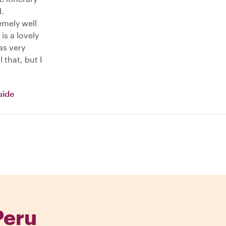
d.
emely well
s a lovely
as very
that, but I
uide
Peru