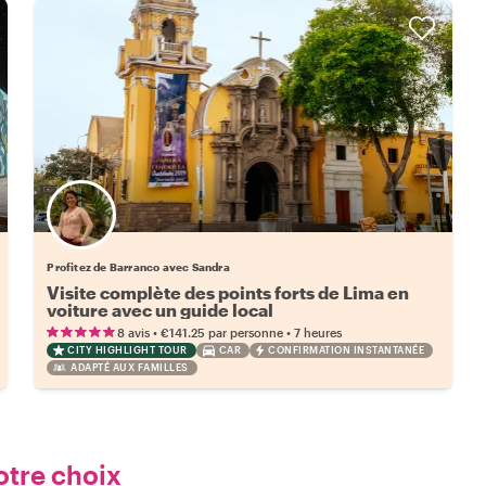
Profitez de Barranco avec Sandra
Visite complète des points forts de Lima en
voiture avec un guide local
•
•
8 avis
€141.25
par personne
7 heures
CITY HIGHLIGHT TOUR
CAR
CONFIRMATION INSTANTANÉE
ADAPTÉ AUX FAMILLES
otre choix