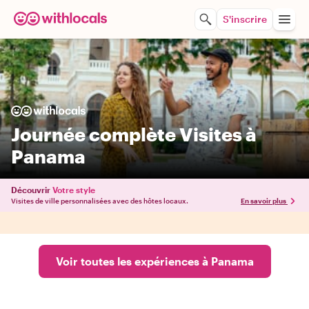
S'inscrire
Journée complète Visites à
Panama
Découvrir
Votre style
Visites de ville personnalisées avec des hôtes locaux.
En savoir plus
Voir toutes les expériences à Panama