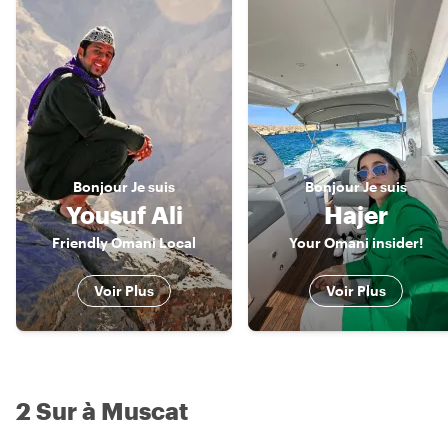
Bonjour
Je suis
Bonjour
Je suis
Yousuf Ali
Hajer
Friendly Omani Local
Your Omani insider!
Voir Plus
Voir Plus
2 Sur à Muscat