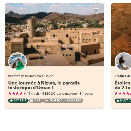
Profitez de Muscat avec Hajer
Profitez d
Une journée à Nizwa, le paradis
Étoiles
historique d'Oman !
de 2 J
•
•
134 avis
€180.00
par personne
8 heures
DAY TRIP
CAR
ADAPTÉ AUX FAMILLES
MULTI D