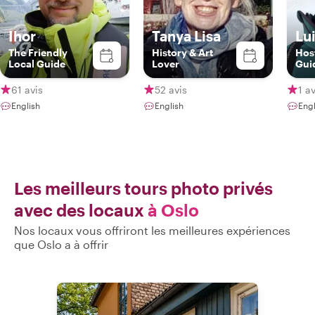
Ihor
Tanya Lisa
Lu
The Friendly
History & Art
Hos
Local Guide
Lover
Gui
61 avis
52 avis
1 av
English
English
Eng
Les meilleurs tours photo privés
avec des locaux
à Oslo
Nos locaux vous offriront les meilleures expériences
que Oslo a à offrir