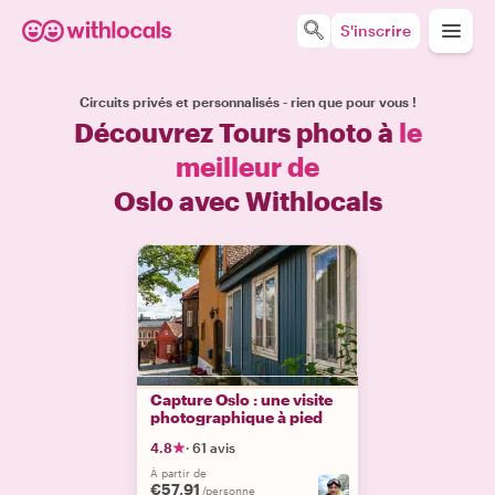
S'inscrire
Circuits privés et personnalisés - rien que pour vous !
Découvrez Tours photo à
le
meilleur de
Oslo avec Withlocals
Capture Oslo : une visite
photographique à pied
4.8
·
61 avis
À partir de
€57.91
/personne