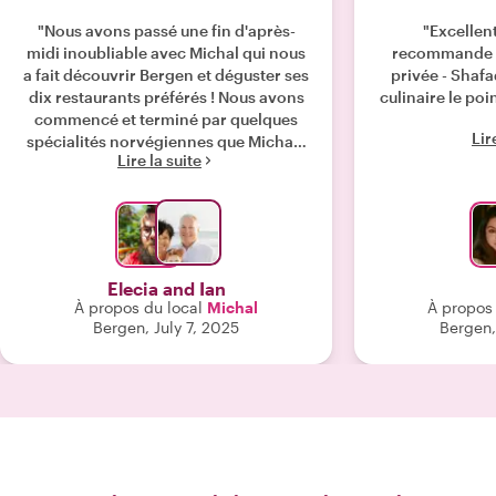
"Nous avons passé une fin d'après-
"Excellen
midi inoubliable avec Michal qui nous
recommande v
a fait découvrir Bergen et déguster ses
privée - Shafaq
dix restaurants préférés ! Nous avons
culinaire le poi
commencé et terminé par quelques
Lir
spécialités norvégiennes que Michael
Lire la suite
avait apportées, ajoutant une touche
spéciale à notre expérience. C'était
comme si nous visitions la ville avec
un vieil ami. Les plats étaient
soigneusement sélectionnés et les
choix étaient délicieux ! N'oubliez pas
Elecia and Ian
de manger avant d'y aller ; c'était
À propos du local
Michal
À propos 
comme une expérience omakase de
Bergen, July 7, 2025
Bergen,
10 plats ! "