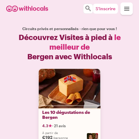
S'inscrire
Circuits privés et personnalisés - rien que pour vous !
Découvrez Visites à pied à
le
meilleur de
Bergen avec Withlocals
Les 10 dégustations de
Bergen
4.3
·
21 avis
À partir de
€192
/personne