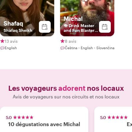
Michal
Shafaq
🍻 Drink Master
Shafaq Sheikh
and Fun Blaster
🍻
13 avis
8 avis
English
Čeština・English・Slovenčina
Les voyageurs
adorent
nos locaux
Avis de voyageurs sur nos circuits et nos locaux
5.0
5.0
10 dégustations avec Michal
Ex