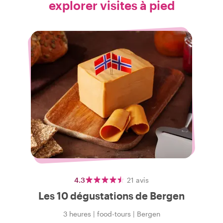
explorer visites à pied
4.3
21
avis
Les 10 dégustations de Bergen
3 heures
|
food-tours
|
Bergen