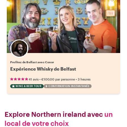
Profitez de Belfast avec Conor
Expérience Whisky de Belfast
•
•
41 avis
€100.00
par personne
3 heures
WINE & BEER TOUR
CONFIRMATION INSTANTANÉE
Explore Northern ireland avec
un
local de votre choix