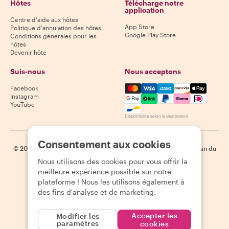
Hôtes
Télécharge notre
application
Centre d'aide aux hôtes
App Store
Politique d'annulation des hôtes
Google Play Store
Conditions générales pour les
hôtes
Devenir hôte
Suis-nous
Nous acceptons
Mastercard, Visa, Amex, Di
Facebook
Instagram
YouTube
Disponibilité selon la destination
Consentement aux cookies
©
2026
Withlocals.com
|
Politique de confidentialité
|
Cookies
|
Plan du
site
Nous utilisons des cookies pour vous offrir la
meilleure expérience possible sur notre
plateforme ! Nous les utilisons également à
des fins d'analyse et de marketing.
Accepter les
Modifier les
paramètres
cookies