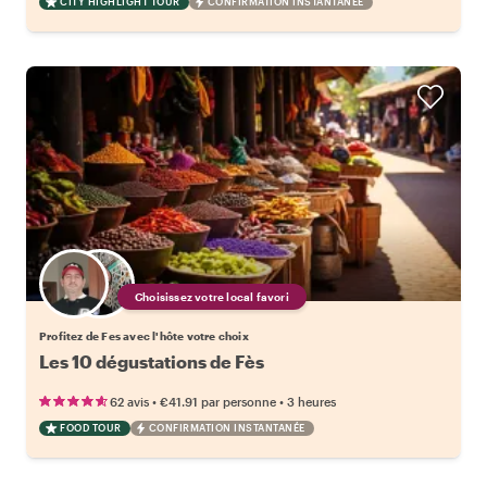
CITY HIGHLIGHT TOUR
CONFIRMATION INSTANTANÉE
Choisissez votre local favori
Profitez de Fes avec l'hôte votre choix
Les 10 dégustations de Fès
•
•
62 avis
€41.91
par personne
3 heures
FOOD TOUR
CONFIRMATION INSTANTANÉE