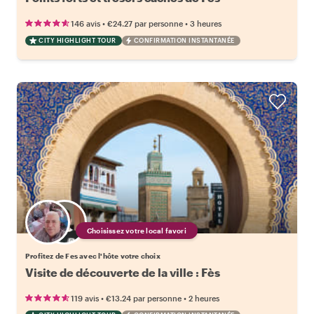
•
•
146 avis
€24.27
par personne
3 heures
CITY HIGHLIGHT TOUR
CONFIRMATION INSTANTANÉE
Choisissez votre local favori
Profitez de Fes avec l'hôte votre choix
Visite de découverte de la ville : Fès
•
•
119 avis
€13.24
par personne
2 heures