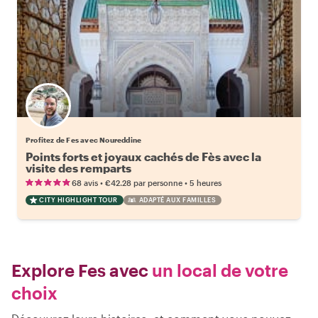
Profitez de Fes avec Noureddine
Points forts et joyaux cachés de Fès avec la
visite des remparts
•
•
68 avis
€42.28
par personne
5 heures
CITY HIGHLIGHT TOUR
ADAPTÉ AUX FAMILLES
Explore Fes avec
un local de votre
choix