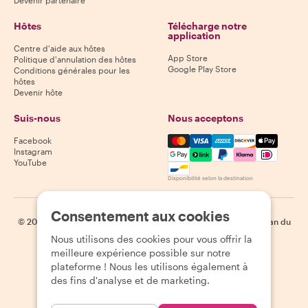
Hôtes
Télécharge notre
application
Centre d'aide aux hôtes
App Store
Politique d'annulation des hôtes
Google Play Store
Conditions générales pour les
hôtes
Devenir hôte
Suis-nous
Nous acceptons
Mastercard, Visa, Amex, Di
Facebook
Instagram
YouTube
Disponibilité selon la destination
Consentement aux cookies
©
2026
Withlocals.com
|
Politique de confidentialité
|
Cookies
|
Plan du
site
Nous utilisons des cookies pour vous offrir la
meilleure expérience possible sur notre
plateforme ! Nous les utilisons également à
des fins d'analyse et de marketing.