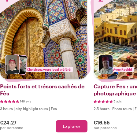
Choisissez votre local préféré
Avec Rachid
Points forts et trésors cachés de
Capture Fes : un
Fès
photographique 
146 avis
5 avis
3 hours
|
city highlight tours
|
Fes
2.5 hours
|
Photo tours
|
F
€24.27
€16.55
Explorer
par personne
par personne