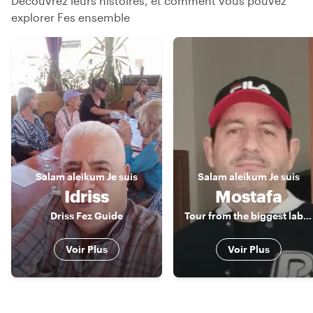
Découvrez leurs histoires, et comment vous pouvez
explorer Fes ensemble
Salam aleikum
Je suis
Salam aleikum
Je suis
Idriss
Mostafa
Driss Fez Guide
Tour from the biggest labyrinth in the world
Voir Plus
Voir Plus