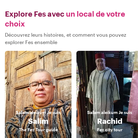
Explore Fes avec
un local de votre
choix
Découvrez leurs histoires, et comment vous pouvez
explorer Fes ensemble
Salam aleikum
Je suis
Salam aleikum
Je suis
Salim
Rachid
The Fez Tour guide
Fez city tour