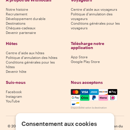
Notre histoire
Centre d'aide aux voyageurs
Recrutement
Politique d'annulation des
Développement durable
voyageurs
Destinations
Conditions générales pour les
Chèques-cadeaux
voyageurs
Devenir partenaire
Hôtes
Télécharge notre
application
Centre d'aide aux hôtes
App Store
Politique d'annulation des hôtes
Google Play Store
Conditions générales pour les
hôtes
Devenir hôte
Suis-nous
Nous acceptons
Mastercard, Visa, Amex, Di
Facebook
Instagram
YouTube
Disponibilité selon la destination
Consentement aux cookies
©
2026
Withlocals.com
|
Politique de confidentialité
|
Cookies
|
Plan du