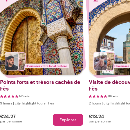
Choisissez votre local préféré
Choisissez 
Points forts et trésors cachés de
Visite de découve
Fès
Fès
146 avis
119 avis
3 hours
|
city highlight tours
|
Fes
2 hours
|
city highlight to
€24.27
€13.24
Explorer
par personne
par personne