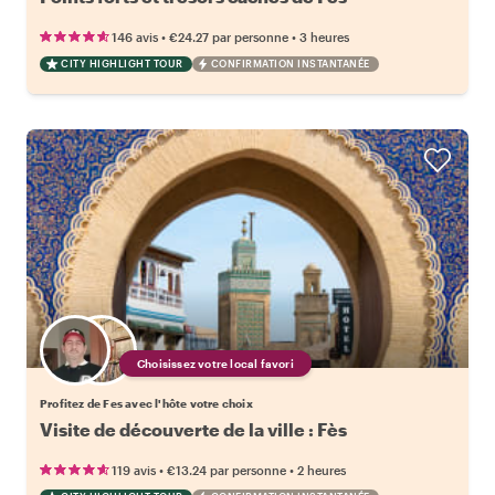
•
•
146 avis
€24.27
par personne
3 heures
CITY HIGHLIGHT TOUR
CONFIRMATION INSTANTANÉE
Choisissez votre local favori
Profitez de Fes avec l'hôte votre choix
Visite de découverte de la ville : Fès
•
•
119 avis
€13.24
par personne
2 heures