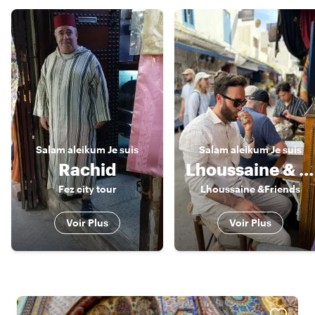
Salam aleikum
Je suis
Salam aleikum
Je suis
Rachid
Lhoussaine & friends
Fez city tour
Lhoussaine &Friends
Voir Plus
Voir Plus