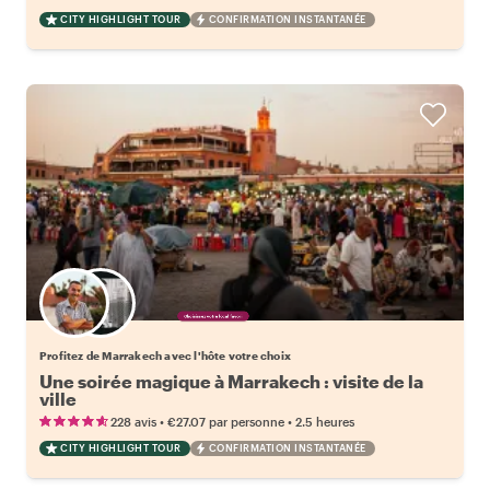
CITY HIGHLIGHT TOUR
CONFIRMATION INSTANTANÉE
Choisissez votre local favori
Profitez de Marrakech avec l'hôte votre choix
Une soirée magique à Marrakech : visite de la
ville
•
•
228 avis
€27.07
par personne
2.5 heures
CITY HIGHLIGHT TOUR
CONFIRMATION INSTANTANÉE