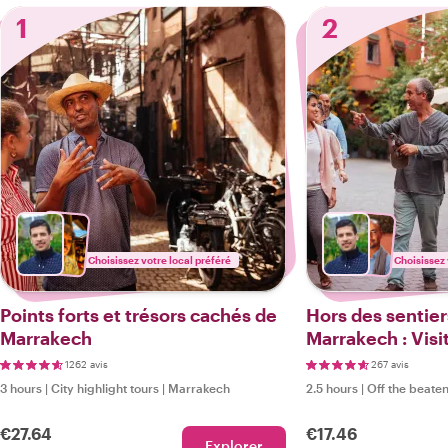
1
2
Choisissez votre local préféré
Choisissez 
Points forts et trésors cachés de
Hors des sentier
Marrakech
Marrakech : Visi
1262 avis
267 avis
3 hours
|
City highlight tours
|
Marrakech
2.5 hours
|
Off the beaten
€27.64
€17.46
Explorer