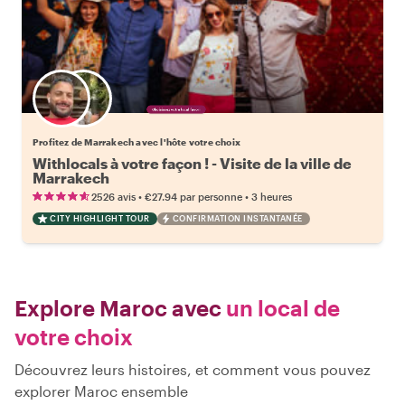
Choisissez votre local favori
Profitez de Marrakech avec l'hôte votre choix
Withlocals à votre façon ! - Visite de la ville de
Marrakech
•
•
2526 avis
€27.94
par personne
3 heures
CITY HIGHLIGHT TOUR
CONFIRMATION INSTANTANÉE
Explore Maroc avec
un local de
votre choix
Découvrez leurs histoires, et comment vous pouvez
explorer Maroc ensemble