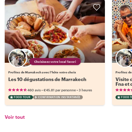
Choisissez votre local favori
Profitez de Marrakech avec l'hôte votre choix
Profitez d
Les 10 dégustations de Marrakech
Visite 
Fna et 
•
•
460 avis
€45.81
par personne
3 heures
FOOD TOUR
CONFIRMATION INSTANTANÉE
FOOD 
Voir tout