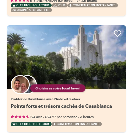
•
•
515 avis
€45.44
par personne
2.5 heures
CITY HIGHLIGHT TOUR
VÉLO
CONFIRMATION INSTANTANÉE
ADAPTÉ AUX FAMILLES
Choisissez votre local favori
Profitez de Casablanca avec l'hôte votre choix
Points forts et trésors cachés de Casablanca
•
•
124 avis
€24.27
par personne
3 heures
CITY HIGHLIGHT TOUR
CONFIRMATION INSTANTANÉE