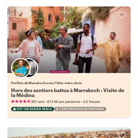
Choisissez votre local favori
Profitez de Marrakech avec l'hôte votre choix
Hors des sentiers battus à Marrakech : Visite de
la Médina
•
•
267 avis
€17.46
par personne
2.5 heures
OFF THE BEATEN TRACK
CONFIRMATION INSTANTANÉE