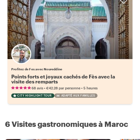
Profitez de Fes avec Noureddine
Points forts et joyaux cachés de Fès avec la
visite des remparts
•
•
68 avis
€42.28
par personne
5 heures
CITY HIGHLIGHT TOUR
ADAPTÉ AUX FAMILLES
6 Visites gastronomiques à Maroc