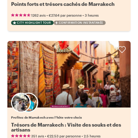
Points forts et trésors cachés de Marrakech
•
•
1262 avis
€27.64
par personne
3 heures
CITY HIGHLIGHT TOUR
CONFIRMATION INSTANTANÉE
Choisissez votre local favori
Profitez de Marrakech avec l'hôte votre choix
Trésors de Marrakech : Visite des souks et des
artisans
•
•
351 avis
€22.53
par personne
2.5 heures