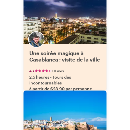
Une soirée magique à
Casablanca : visite de la ville
4.7
111 avis
2,5 heures
•
Tours des
incontournables
à partir de €23.90 par personne