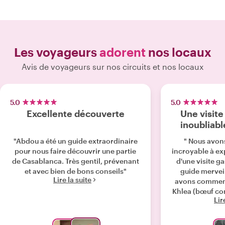
Les voyageurs
adorent
nos locaux
Avis de voyageurs sur nos circuits et nos locaux
5.0
5.0
Excellente découverte
Une visit
inoubliabl
"Abdou a été un guide extraordinaire
" Nous avon
pour nous faire découvrir une partie
incroyable à ex
de Casablanca. Très gentil, prévenant
d'une visite 
et avec bien de bons conseils"
guide merveil
Lire la suite
avons commenc
Khlea (bœuf con
Lir
servi avec des
menthe frais.
visité le mar