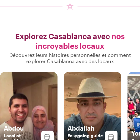
Explorez Casablanca avec
nos
incroyables locaux
Découvrez leurs histoires personnelles et comment
explorer Casablanca avec des locaux
Abdou
Abdallah
Yo
Local of
Easygoing guide