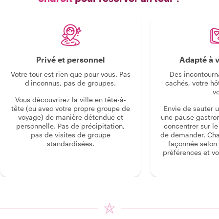
monde. Nous avons terminé la visite
en nous relaxan
un thé, en dégus
en disant au rev
guide. Si vous êtes à Casablanca et
que vous s
Privé et personnel
Adapté à v
expérience culi
aventureuse,
Votre tour est rien que pour vous. Pas
Des incontourn
incontournabl
d'inconnus, pas de groupes.
cachés, votre hô
rec
v
Vous découvrirez la ville en tête-à-
tête (ou avec votre propre groupe de
Envie de sauter 
voyage) de manière détendue et
une pause gastro
personnelle. Pas de précipitation,
concentrer sur le s
pas de visites de groupe
de demander. Cha
standardisées.
façonnée selon 
préférences et vo