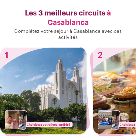
Les 3 meilleurs circuits
à
Casablanca
Complétez votre séjour à Casablanca avec ces
activités
1
2
Choisissez votre local préféré
Choisissez 