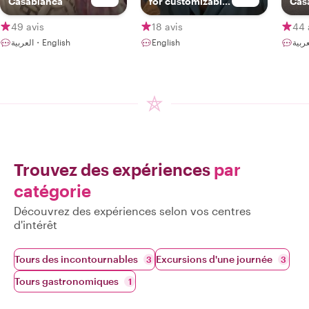
Casablanca
for customizable
Cas
tours
49 avis
18 avis
44 
العربية・English
English
Trouvez des expériences
par
catégorie
Découvrez des expériences selon vos centres
d'intérêt
Tours des incontournables
Excursions d'une journée
3
3
Tours gastronomiques
1