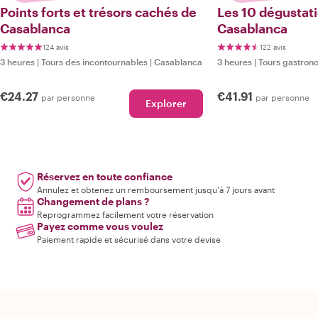
Points forts et trésors cachés de
Les 10 dégustat
Casablanca
Casablanca
124 avis
122 avis
3 heures
|
Tours des incontournables
|
Casablanca
3 heures
|
Tours gastron
€24.27
€41.91
par personne
par personne
Explorer
Réservez en toute confiance
Annulez et obtenez un remboursement jusqu'à 7 jours avant
Changement de plans ?
Reprogrammez facilement votre réservation
Payez comme vous voulez
Paiement rapide et sécurisé dans votre devise