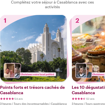
Complétez votre séjour à Casablanca avec ces
activités
1
2
Choisissez votre local préféré
Choisissez 
Points forts et trésors cachés de
Les 10 dégustat
Casablanca
Casablanca
124 avis
122 avis
3 heures
|
Tours des incontournables
|
Casablanca
3 heures
|
Tours gastron