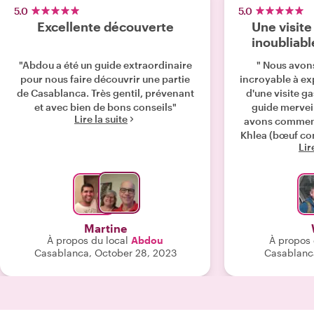
5.0
5.0
Excellente découverte
Une visit
inoubliabl
"Abdou a été un guide extraordinaire
" Nous avon
pour nous faire découvrir une partie
incroyable à ex
de Casablanca. Très gentil, prévenant
d'une visite 
et avec bien de bons conseils"
guide merveil
Lire la suite
avons commenc
Khlea (bœuf con
Lir
servi avec des
menthe frais.
visité le mar
huîtres fraîc
crevettes — ab
moins pour moi
Martine
groupe a aussi 
À propos du local
Abdou
À propos 
!). Nous nous sommes ensuite arrêtés
Casablanca, October 28, 2023
Casablanc
dans un bar à j
des mélanges 
mixés avec de
même du café. 