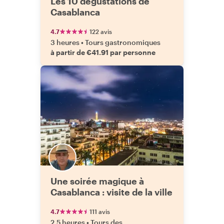
Les 10 dégustations de
Casablanca
4.7
122 avis
3 heures
•
Tours gastronomiques
à partir de €41.91 par personne
Une soirée magique à
Casablanca : visite de la ville
4.7
111 avis
2,5 heures
•
Tours des