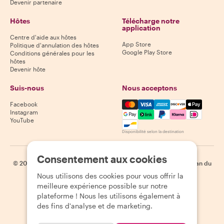
Devenir partenaire
Hôtes
Télécharge notre
application
Centre d'aide aux hôtes
App Store
Politique d'annulation des hôtes
Google Play Store
Conditions générales pour les
hôtes
Devenir hôte
Suis-nous
Nous acceptons
Mastercard, Visa, Amex, Di
Facebook
Instagram
YouTube
Disponibilité selon la destination
Consentement aux cookies
©
2026
Withlocals.com
|
Politique de confidentialité
|
Cookies
|
Plan du
site
Nous utilisons des cookies pour vous offrir la
meilleure expérience possible sur notre
plateforme ! Nous les utilisons également à
des fins d'analyse et de marketing.