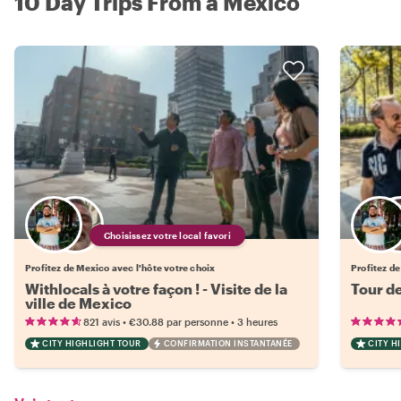
10 Day Trips From à Mexico
Choisissez votre local favori
Profitez de Mexico avec l'hôte votre choix
Profitez de
Withlocals à votre façon ! - Visite de la
Tour d
ville de Mexico
•
•
821 avis
€30.88
par personne
3 heures
CITY HIGHLIGHT TOUR
CONFIRMATION INSTANTANÉE
CITY H