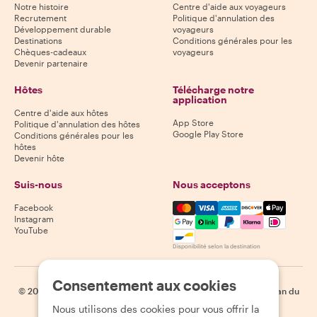
Notre histoire
Centre d'aide aux voyageurs
Recrutement
Politique d'annulation des
Développement durable
voyageurs
Destinations
Conditions générales pour les
Chèques-cadeaux
voyageurs
Devenir partenaire
Hôtes
Télécharge notre
application
Centre d'aide aux hôtes
App Store
Politique d'annulation des hôtes
Google Play Store
Conditions générales pour les
hôtes
Devenir hôte
Suis-nous
Nous acceptons
Mastercard, Visa, Amex, Di
Facebook
Instagram
YouTube
Disponibilité selon la destination
Consentement aux cookies
©
2026
Withlocals.com
|
Politique de confidentialité
|
Cookies
|
Plan du
site
Nous utilisons des cookies pour vous offrir la