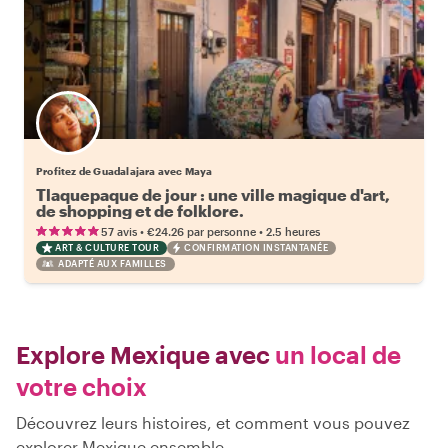
Profitez de Guadalajara avec Maya
Tlaquepaque de jour : une ville magique d'art,
de shopping et de folklore.
•
•
57 avis
€24.26
par personne
2.5 heures
ART & CULTURE TOUR
CONFIRMATION INSTANTANÉE
ADAPTÉ AUX FAMILLES
Explore Mexique avec
un local de
votre choix
Découvrez leurs histoires, et comment vous pouvez
explorer Mexique ensemble