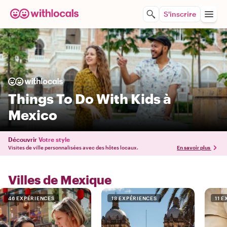
S'inscrire
Things To Do With Kids à
Mexico
Découvrir
Votre style
Visites de ville personnalisées avec des hôtes locaux.
En savoir plus
Villes de Mexique
46 EXPÉRIENCES
18 EXPÉRIENCES
11 