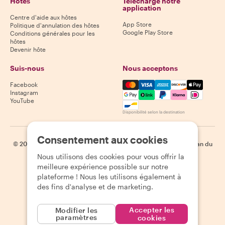
Hôtes
Télécharge notre
application
Centre d'aide aux hôtes
App Store
Politique d'annulation des hôtes
Google Play Store
Conditions générales pour les
hôtes
Devenir hôte
Suis-nous
Nous acceptons
Mastercard, Visa, Amex, Di
Facebook
Instagram
YouTube
Disponibilité selon la destination
Consentement aux cookies
©
2026
Withlocals.com
|
Politique de confidentialité
|
Cookies
|
Plan du
site
Nous utilisons des cookies pour vous offrir la
meilleure expérience possible sur notre
plateforme ! Nous les utilisons également à
des fins d'analyse et de marketing.
Accepter les
Modifier les
paramètres
cookies