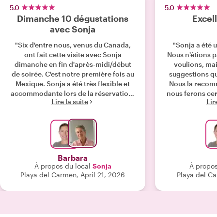
5.0
5.0
Dimanche 10 dégustations
Excell
avec Sonja
"Six d'entre nous, venus du Canada,
"Sonja a été 
ont fait cette visite avec Sonja
Nous n'étions p
dimanche en fin d'après-midi/début
voulions, mais
de soirée. C'est notre première fois au
suggestions qu
Mexique. Sonja a été très flexible et
Nous la recom
accommodante lors de la réservation.
nous ferons cer
Lire la suite
Lir
Elle est venue nous chercher à notre
l'anné
hôtel et nous y a ramenés. Elle nous a
donné une leçon d'histoire en route
vers PDC et, après nous être garés,
nous avons marché jusqu'à la marina
où des rituels de danse de la pluie
Barbara
étaient exécutés - très
À propos du local
Sonja
À propos
impressionnant. Nous avons
Playa del Carmen, April 21, 2026
Playa del Ca
découvert la 5ème Avenue et avons
apprécié du chocolat local (une vraie
délicatesse) et une dégustation de
Tequila (la saveur pistache était