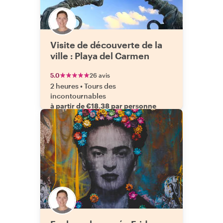
Visite de découverte de la
ville : Playa del Carmen
5.0
26 avis
2 heures
•
Tours des
incontournables
à partir de €18.38 par personne