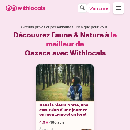
S'inscrire
Circuits privés et personnalisés - rien que pour vous !
Découvrez Faune & Nature à
le
meilleur de
Oaxaca avec Withlocals
Dans la Sierra Norte, une
excursion d'une journée
en montagne et en forêt
4.9
·
186 avis
À partir de