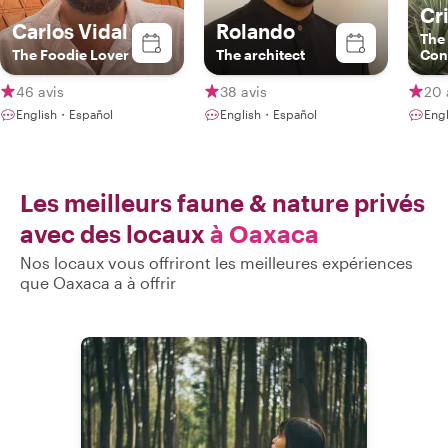
Cr
Carlos Vidal
Rolando
The 
The Foodie Lover
The architect
Con
46 avis
38 avis
20 
English・Español
English・Español
Eng
Les meilleurs faune & nature privés
avec des locaux
à Oaxaca
Nos locaux vous offriront les meilleures expériences
que Oaxaca a à offrir