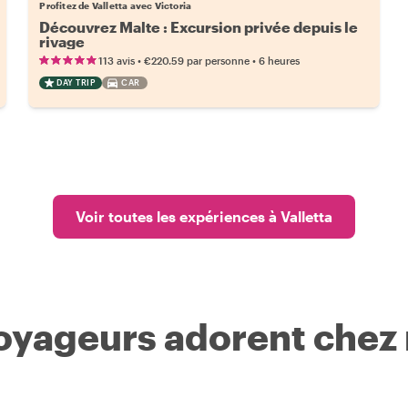
Profitez de Valletta avec Victoria
Découvrez Malte : Excursion privée depuis le
rivage
•
•
113 avis
€220.59
par personne
6 heures
DAY TRIP
CAR
Voir toutes les expériences à Valletta
voyageurs adorent chez