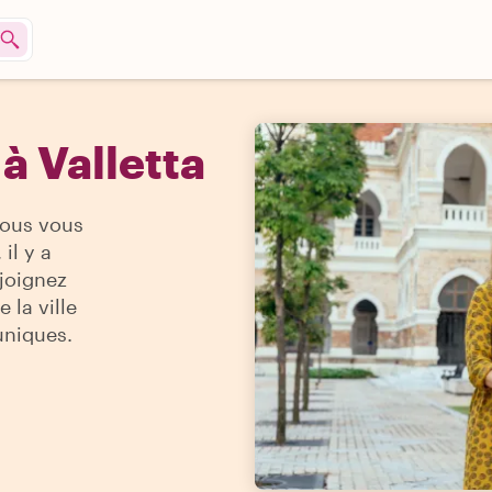
à Valletta
vous vous
il y a
ejoignez
 la ville
uniques.