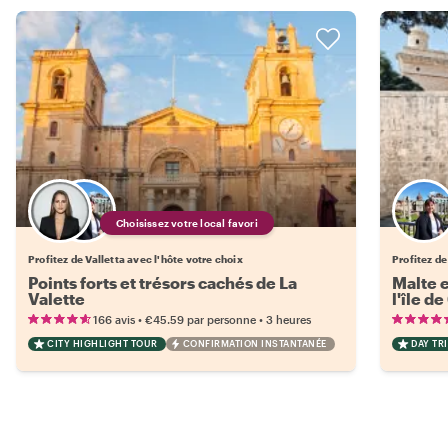
Choisissez votre local favori
Profitez de Valletta avec l'hôte votre choix
Profitez de
Points forts et trésors cachés de La
Malte e
Valette
l'île d
•
•
166 avis
€45.59
par personne
3 heures
CITY HIGHLIGHT TOUR
CONFIRMATION INSTANTANÉE
DAY TRI