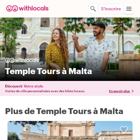
S'inscrire
Temple Tours à Malta
Découvrir
Votre style
Visites de ville personnalisées avec des hôtes locaux.
En savoir plus
Plus de Temple Tours à Malta