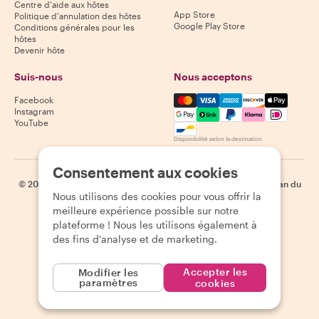
Centre d'aide aux hôtes
App Store
Politique d'annulation des hôtes
Google Play Store
Conditions générales pour les
hôtes
Devenir hôte
Suis-nous
Nous acceptons
Mastercard, Visa, Amex, Di
Facebook
Instagram
YouTube
Disponibilité selon la destination
Consentement aux cookies
©
2026
Withlocals.com
|
Politique de confidentialité
|
Cookies
|
Plan du
Nous utilisons des cookies pour vous offrir la
site
meilleure expérience possible sur notre
plateforme ! Nous les utilisons également à
des fins d'analyse et de marketing.
Accepter les
Modifier les
paramètres
cookies