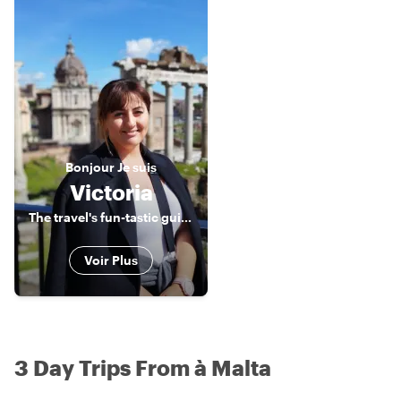
Bonjour
Je suis
Victoria
The travel's fun-tastic guide to exploring Malta!
Voir Plus
3 Day Trips From à Malta